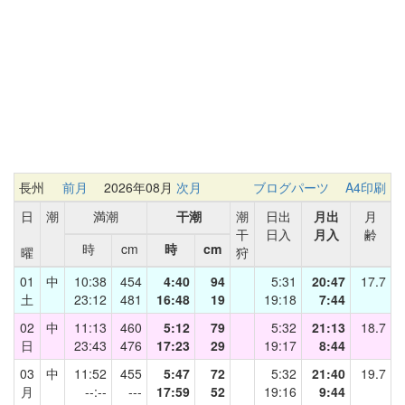
長州
前月
2026年08月
次月
ブログパーツ
A4印刷
日
潮
満潮
干潮
潮
日出
月出
月
干
日入
月入
齢
時
cm
時
cm
曜
狩
01
中
10:38
454
4:40
94
5:31
20:47
17.7
土
23:12
481
16:48
19
19:18
7:44
02
中
11:13
460
5:12
79
5:32
21:13
18.7
日
23:43
476
17:23
29
19:17
8:44
03
中
11:52
455
5:47
72
5:32
21:40
19.7
月
--:--
---
17:59
52
19:16
9:44