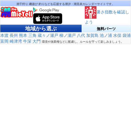
潮干狩り 磯遊び 釣りなどを応援する潮汐・潮見表カレンダーサイトです。
暑さ指数を確認し
よう
地域から選ぶ
無料パーツ
本渡
長州
熊本
三角
蔵々ノ瀬戸
柳ノ瀬戸
八代
加賀島
池ノ浦
水俣
袋浦
富岡
崎津湾
牛深
大門
環境や漁業権などに配慮し、ルールを守って楽しみましょう。