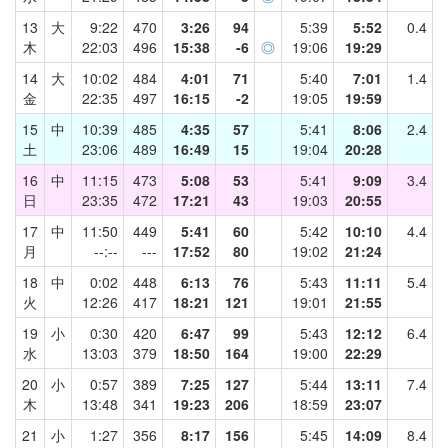
13
大
9:22
470
3:26
94
5:39
5:52
0.4
木
22:03
496
15:38
-6
◎
19:06
19:29
14
大
10:02
484
4:01
71
5:40
7:01
1.4
金
22:35
497
16:15
-2
19:05
19:59
15
中
10:39
485
4:35
57
5:41
8:06
2.4
土
23:06
489
16:49
15
19:04
20:28
16
中
11:15
473
5:08
53
5:41
9:09
3.4
日
23:35
472
17:21
43
19:03
20:55
17
中
11:50
449
5:41
60
5:42
10:10
4.4
月
--:--
---
17:52
80
19:02
21:24
18
中
0:02
448
6:13
76
5:43
11:11
5.4
火
12:26
417
18:21
121
19:01
21:55
19
小
0:30
420
6:47
99
5:43
12:12
6.4
水
13:03
379
18:50
164
19:00
22:29
20
小
0:57
389
7:25
127
5:44
13:11
7.4
木
13:48
341
19:23
206
18:59
23:07
21
小
1:27
356
8:17
156
5:45
14:09
8.4