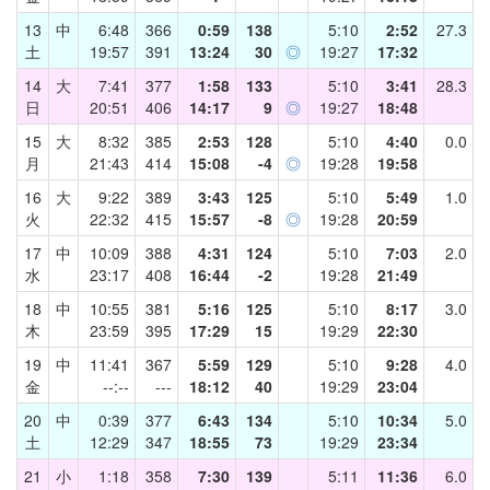
13
中
6:48
366
0:59
138
5:10
2:52
27.3
土
19:57
391
13:24
30
◎
19:27
17:32
14
大
7:41
377
1:58
133
5:10
3:41
28.3
日
20:51
406
14:17
9
◎
19:27
18:48
15
大
8:32
385
2:53
128
5:10
4:40
0.0
月
21:43
414
15:08
-4
◎
19:28
19:58
16
大
9:22
389
3:43
125
5:10
5:49
1.0
火
22:32
415
15:57
-8
◎
19:28
20:59
17
中
10:09
388
4:31
124
5:10
7:03
2.0
水
23:17
408
16:44
-2
19:28
21:49
18
中
10:55
381
5:16
125
5:10
8:17
3.0
木
23:59
395
17:29
15
19:29
22:30
19
中
11:41
367
5:59
129
5:10
9:28
4.0
金
--:--
---
18:12
40
19:29
23:04
20
中
0:39
377
6:43
134
5:10
10:34
5.0
土
12:29
347
18:55
73
19:29
23:34
21
小
1:18
358
7:30
139
5:11
11:36
6.0