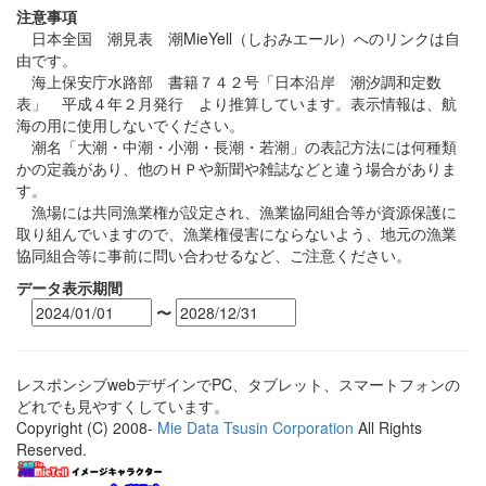
注意事項
日本全国 潮見表 潮MieYell（しおみエール）へのリンクは自
由です。
海上保安庁水路部 書籍７４２号「日本沿岸 潮汐調和定数
表」 平成４年２月発行 より推算しています。表示情報は、航
海の用に使用しないでください。
潮名「大潮・中潮・小潮・長潮・若潮」の表記方法には何種類
かの定義があり、他のＨＰや新聞や雑誌などと違う場合がありま
す。
漁場には共同漁業権が設定され、漁業協同組合等が資源保護に
取り組んでいますので、漁業権侵害にならないよう、地元の漁業
協同組合等に事前に問い合わせるなど、ご注意ください。
データ表示期間
〜
レスポンシブwebデザインでPC、タブレット、スマートフォンの
どれでも見やすくしています。
Copyright (C) 2008-
Mie Data Tsusin Corporation
All Rights
Reserved.