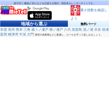
潮干狩り 磯遊び 釣りなどを応援する潮汐・潮見表カレンダーサイトです。
暑さ指数を確認し
よう
地域から選ぶ
無料パーツ
本渡
長州
熊本
三角
蔵々ノ瀬戸
柳ノ瀬戸
八代
加賀島
池ノ浦
水俣
袋浦
富岡
崎津湾
牛深
大門
環境や漁業権などに配慮し、ルールを守って楽しみましょう。