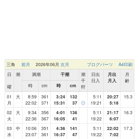
三角
前月
2026年06月
次月
ブログパーツ
A4印刷
日
潮
満潮
干潮
潮
日出
月出
月
干
日入
月入
齢
時
cm
時
cm
曜
狩
01
大
8:59
361
3:24
132
5:11
20:27
15.3
月
22:02
371
15:31
37
◎
19:21
5:18
02
大
9:34
356
4:01
136
5:11
21:17
16.3
火
22:36
367
16:05
41
19:22
6:07
03
中
10:06
351
4:36
141
5:11
22:02
17.3
水
23:07
361
16:37
47
19:22
7:02