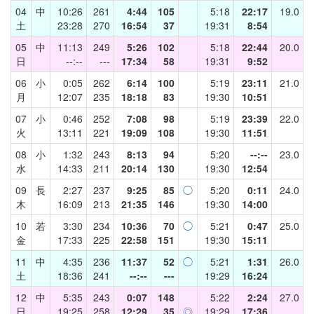
04
中
10:26
261
4:44
105
5:18
22:17
19.0
土
23:28
270
16:54
37
19:31
8:54
05
中
11:13
249
5:26
102
5:18
22:44
20.0
日
--:--
---
17:34
58
19:31
9:52
06
小
0:05
262
6:14
100
5:19
23:11
21.0
月
12:07
235
18:18
83
19:30
10:51
07
小
0:46
252
7:08
98
5:19
23:39
22.0
火
13:11
221
19:09
108
19:30
11:51
08
小
1:32
243
8:13
94
5:20
--:--
23.0
水
14:33
211
20:14
130
19:30
12:54
09
長
2:27
237
9:25
85
◯
5:20
0:11
24.0
木
16:09
213
21:35
146
19:30
14:00
10
若
3:30
234
10:36
70
◯
5:21
0:47
25.0
金
17:33
225
22:58
151
19:30
15:11
11
中
4:35
236
11:37
52
◯
5:21
1:31
26.0
土
18:36
241
--:--
---
19:29
16:24
12
中
5:35
243
0:07
148
5:22
2:24
27.0
日
19:25
258
12:29
35
◎
19:29
17:36