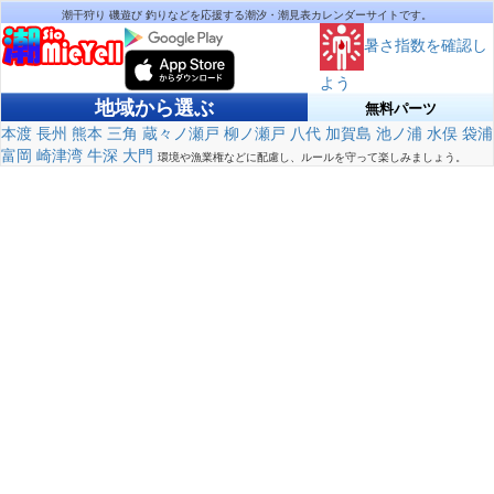
潮干狩り 磯遊び 釣りなどを応援する潮汐・潮見表カレンダーサイトです。
暑さ指数を確認し
よう
地域から選ぶ
無料パーツ
本渡
長州
熊本
三角
蔵々ノ瀬戸
柳ノ瀬戸
八代
加賀島
池ノ浦
水俣
袋浦
富岡
崎津湾
牛深
大門
環境や漁業権などに配慮し、ルールを守って楽しみましょう。