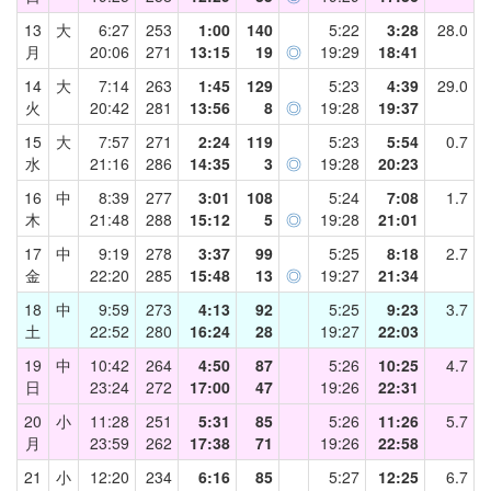
13
大
6:27
253
1:00
140
5:22
3:28
28.0
月
20:06
271
13:15
19
◎
19:29
18:41
14
大
7:14
263
1:45
129
5:23
4:39
29.0
火
20:42
281
13:56
8
◎
19:28
19:37
15
大
7:57
271
2:24
119
5:23
5:54
0.7
水
21:16
286
14:35
3
◎
19:28
20:23
16
中
8:39
277
3:01
108
5:24
7:08
1.7
木
21:48
288
15:12
5
◎
19:28
21:01
17
中
9:19
278
3:37
99
5:25
8:18
2.7
金
22:20
285
15:48
13
◎
19:27
21:34
18
中
9:59
273
4:13
92
5:25
9:23
3.7
土
22:52
280
16:24
28
19:27
22:03
19
中
10:42
264
4:50
87
5:26
10:25
4.7
日
23:24
272
17:00
47
19:26
22:31
20
小
11:28
251
5:31
85
5:26
11:26
5.7
月
23:59
262
17:38
71
19:26
22:58
21
小
12:20
234
6:16
85
5:27
12:25
6.7