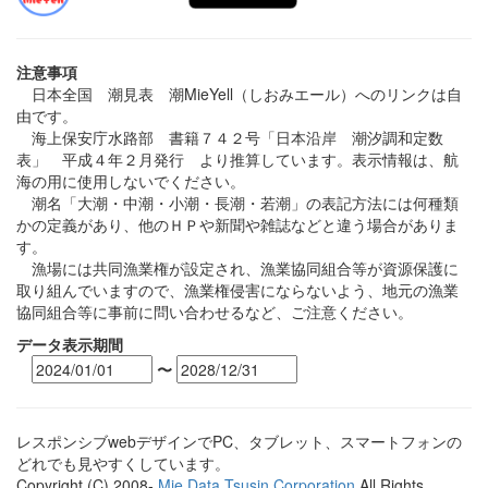
注意事項
日本全国 潮見表 潮MieYell（しおみエール）へのリンクは自
由です。
海上保安庁水路部 書籍７４２号「日本沿岸 潮汐調和定数
表」 平成４年２月発行 より推算しています。表示情報は、航
海の用に使用しないでください。
潮名「大潮・中潮・小潮・長潮・若潮」の表記方法には何種類
かの定義があり、他のＨＰや新聞や雑誌などと違う場合がありま
す。
漁場には共同漁業権が設定され、漁業協同組合等が資源保護に
取り組んでいますので、漁業権侵害にならないよう、地元の漁業
協同組合等に事前に問い合わせるなど、ご注意ください。
データ表示期間
〜
レスポンシブwebデザインでPC、タブレット、スマートフォンの
どれでも見やすくしています。
Copyright (C) 2008-
Mie Data Tsusin Corporation
All Rights