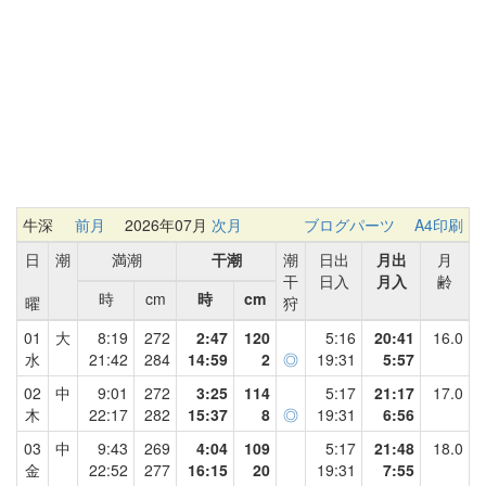
牛深
前月
2026年07月
次月
ブログパーツ
A4印刷
日
潮
満潮
干潮
潮
日出
月出
月
干
日入
月入
齢
時
cm
時
cm
曜
狩
01
大
8:19
272
2:47
120
5:16
20:41
16.0
水
21:42
284
14:59
2
◎
19:31
5:57
02
中
9:01
272
3:25
114
5:17
21:17
17.0
木
22:17
282
15:37
8
◎
19:31
6:56
03
中
9:43
269
4:04
109
5:17
21:48
18.0
金
22:52
277
16:15
20
19:31
7:55