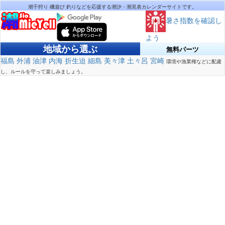
潮干狩り 磯遊び 釣りなどを応援する潮汐・潮見表カレンダーサイトです。
暑さ指数を確認し
よう
地域から選ぶ
無料パーツ
福島
外浦
油津
内海
折生迫
細島
美々津
土々呂
宮崎
環境や漁業権などに配慮
し、ルールを守って楽しみましょう。