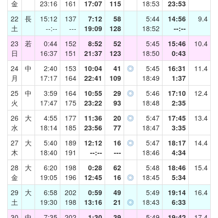
金
23:16
161
17:07
115
18:53
23:53
22
長
15:12
137
7:12
58
5:44
14:56
9.4
土
--:--
---
19:09
128
18:52
--:--
23
若
0:44
152
8:52
52
5:45
15:46
10.4
日
16:37
151
21:37
123
18:50
0:43
24
中
2:40
153
10:04
41
◎
5:45
16:31
11.4
月
17:17
164
22:41
109
18:49
1:37
25
中
3:59
164
10:55
29
◎
5:46
17:10
12.4
火
17:47
175
23:22
93
18:48
2:35
26
大
4:55
177
11:36
20
◎
5:47
17:45
13.4
水
18:14
185
23:56
77
18:47
3:35
27
大
5:40
189
12:12
16
◎
5:47
18:17
14.4
木
18:40
191
--:--
---
18:46
4:34
28
大
6:20
198
0:28
62
5:48
18:46
15.4
金
19:05
196
12:45
16
◎
18:45
5:34
29
大
6:58
202
0:59
49
5:49
19:14
16.4
土
19:30
198
13:16
21
◎
18:43
6:33
30
中
7:35
202
1:30
39
5:49
19:42
17.4