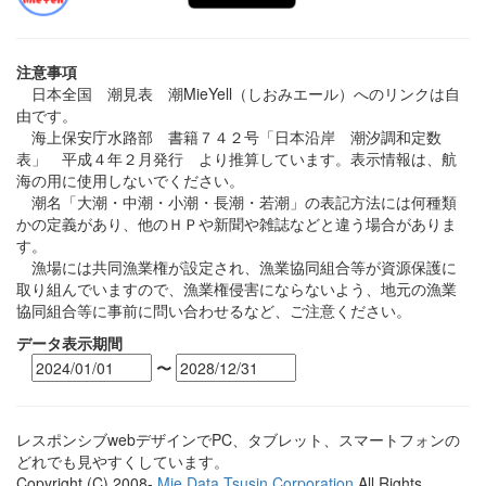
注意事項
日本全国 潮見表 潮MieYell（しおみエール）へのリンクは自
由です。
海上保安庁水路部 書籍７４２号「日本沿岸 潮汐調和定数
表」 平成４年２月発行 より推算しています。表示情報は、航
海の用に使用しないでください。
潮名「大潮・中潮・小潮・長潮・若潮」の表記方法には何種類
かの定義があり、他のＨＰや新聞や雑誌などと違う場合がありま
す。
漁場には共同漁業権が設定され、漁業協同組合等が資源保護に
取り組んでいますので、漁業権侵害にならないよう、地元の漁業
協同組合等に事前に問い合わせるなど、ご注意ください。
データ表示期間
〜
レスポンシブwebデザインでPC、タブレット、スマートフォンの
どれでも見やすくしています。
Copyright (C) 2008-
Mie Data Tsusin Corporation
All Rights