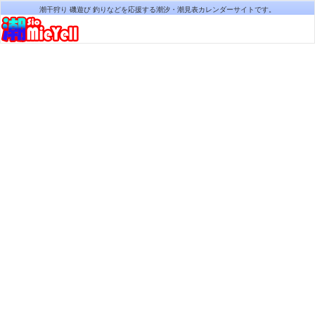
潮干狩り 磯遊び 釣りなどを応援する潮汐・潮見表カレンダーサイトです。