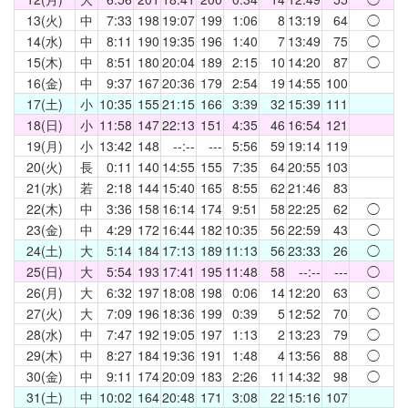
13(火)
中
7:33
198
19:07
199
1:06
8
13:19
64
◯
14(水)
中
8:11
190
19:35
196
1:40
7
13:49
75
◯
15(木)
中
8:51
180
20:04
189
2:15
10
14:20
87
◯
16(金)
中
9:37
167
20:36
179
2:54
19
14:55
100
17(土)
小
10:35
155
21:15
166
3:39
32
15:39
111
18(日)
小
11:58
147
22:13
151
4:35
46
16:54
121
19(月)
小
13:42
148
--:--
---
5:56
59
19:14
119
20(火)
長
0:11
140
14:55
155
7:35
64
20:55
103
21(水)
若
2:18
144
15:40
165
8:55
62
21:46
83
22(木)
中
3:36
158
16:14
174
9:51
58
22:25
62
◯
23(金)
中
4:29
172
16:44
182
10:35
56
22:59
43
◯
24(土)
大
5:14
184
17:13
189
11:13
56
23:33
26
◯
25(日)
大
5:54
193
17:41
195
11:48
58
--:--
---
◯
26(月)
大
6:32
197
18:08
198
0:06
14
12:20
63
◯
27(火)
大
7:09
196
18:36
199
0:39
5
12:52
70
◯
28(水)
中
7:47
192
19:05
197
1:13
2
13:23
79
◯
29(木)
中
8:27
184
19:36
191
1:48
4
13:56
88
◯
30(金)
中
9:11
174
20:09
183
2:26
11
14:32
98
◯
31(土)
中
10:02
164
20:48
171
3:08
22
15:16
107