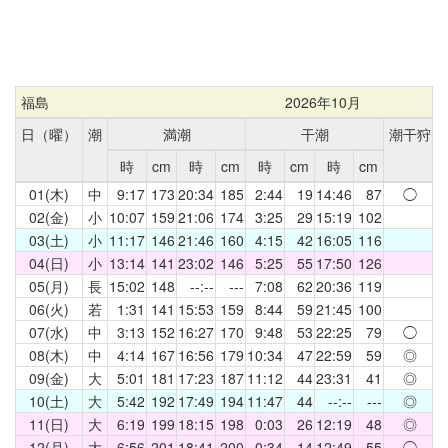
福島
2026年10月
日（曜）
潮
満潮
干潮
潮干狩
時
cm
時
cm
時
cm
時
cm
01(木)
中
9:17
173
20:34
185
2:44
19
14:46
87
◯
02(金)
小
10:07
159
21:06
174
3:25
29
15:19
102
03(土)
小
11:17
146
21:46
160
4:15
42
16:05
116
04(日)
小
13:14
141
23:02
146
5:25
55
17:50
126
05(月)
長
15:02
148
--:--
---
7:08
62
20:36
119
06(火)
若
1:31
141
15:53
159
8:44
59
21:45
100
07(水)
中
3:13
152
16:27
170
9:48
53
22:25
79
◯
08(木)
中
4:14
167
16:56
179
10:34
47
22:59
59
◎
09(金)
大
5:01
181
17:23
187
11:12
44
23:31
41
◎
10(土)
大
5:42
192
17:49
194
11:47
44
--:--
---
◎
11(日)
大
6:19
199
18:15
198
0:03
26
12:19
48
◎
12(月)
大
6:56
201
18:41
200
0:34
14
12:49
55
◯