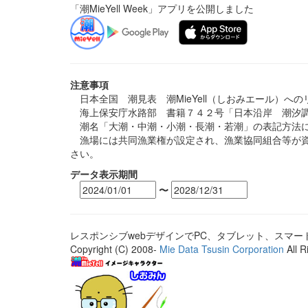
「潮MieYell Week」アプリを公開しました
注意事項
日本全国 潮見表 潮MieYell（しおみエール）へ
海上保安庁水路部 書籍７４２号「日本沿岸 潮汐調
潮名「大潮・中潮・小潮・長潮・若潮」の表記方法に
漁場には共同漁業権が設定され、漁業協同組合等が資
さい。
データ表示期間
〜
レスポンシブwebデザインでPC、タブレット、スマ
Copyright (C) 2008-
Mie Data Tsusin Corporation
All R