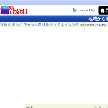
地域から
福島
外浦
油津
内海
折生迫
細島
美々津
土々呂
宮崎
環境や漁業権などに配慮
外浦
前月
20