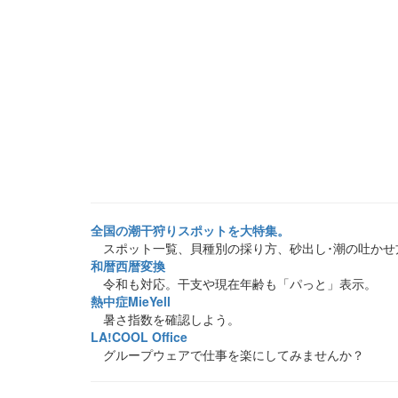
全国の潮干狩りスポットを大特集。
スポット一覧、貝種別の採り方、砂出し･潮の吐かせ
和暦西暦変換
令和も対応。干支や現在年齢も「パっと」表示。
熱中症MieYell
暑さ指数を確認しよう。
LA!COOL Office
グループウェアで仕事を楽にしてみませんか？