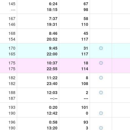
145
6:24
67
---
18:15
98
167
7:37
58
146
19:31
110
168
8:46
45
154
20:52
117
170
9:45
31
◎
165
22:00
117
175
10:37
18
◎
175
22:55
114
182
11:22
8
◎
182
23:40
108
188
12:03
2
◎
187
--:--
---
193
0:20
101
190
12:42
0
◎
196
0:58
93
190
13:20
3
◎