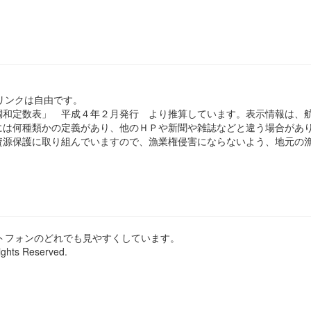
のリンクは自由です。
和定数表」 平成４年２月発行 より推算しています。表示情報は、
は何種類かの定義があり、他のＨＰや新聞や雑誌などと違う場合があ
源保護に取り組んでいますので、漁業権侵害にならないよう、地元の漁
ートフォンのどれでも見やすくしています。
ights Reserved.