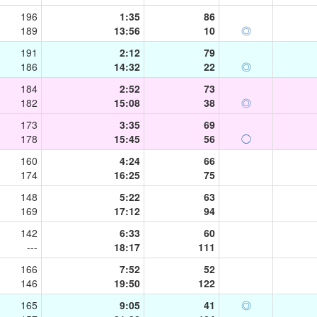
196
1:35
86
189
13:56
10
◎
191
2:12
79
186
14:32
22
◎
184
2:52
73
182
15:08
38
◎
173
3:35
69
178
15:45
56
◯
160
4:24
66
174
16:25
75
148
5:22
63
169
17:12
94
142
6:33
60
---
18:17
111
166
7:52
52
146
19:50
122
165
9:05
41
◎