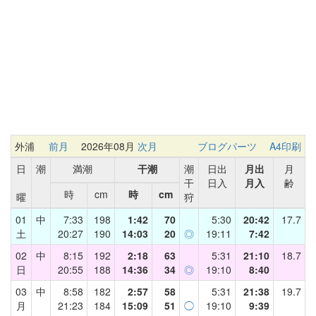
外浦
前月
2026年08月
次月
ブログパーツ
A4印刷
日
潮
満潮
干潮
潮
日出
月出
月
干
日入
月入
齢
時
cm
時
cm
曜
狩
01
中
7:33
198
1:42
70
5:30
20:42
17.7
土
20:27
190
14:03
20
◎
19:11
7:42
02
中
8:15
192
2:18
63
5:31
21:10
18.7
日
20:55
188
14:36
34
◎
19:10
8:40
03
中
8:58
182
2:57
58
5:31
21:38
19.7
月
21:23
184
15:09
51
◯
19:10
9:39