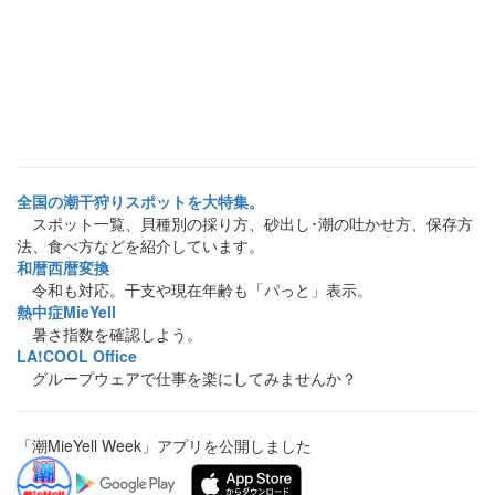
全国の潮干狩りスポットを大特集。
スポット一覧、貝種別の採り方、砂出し･潮の吐かせ方、保存方
法、食べ方などを紹介しています。
和暦西暦変換
令和も対応。干支や現在年齢も「パっと」表示。
熱中症MieYell
暑さ指数を確認しよう。
LA!COOL Office
グループウェアで仕事を楽にしてみませんか？
「潮MieYell Week」アプリを公開しました