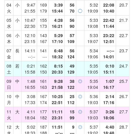
04
小
9:47
169
3:39
56
5:32
22:08
20.7
火
21:55
179
15:44
70
◯
19:09
10:40
05
小
10:47
155
4:28
56
5:33
22:42
21.7
水
22:30
173
16:21
90
19:08
11:44
06
小
12:10
143
5:29
57
5:33
23:22
22.7
木
23:15
167
17:10
109
19:07
12:51
07
長
14:11
141
6:48
56
5:34
--:--
23.7
金
--:--
---
18:32
124
19:06
14:01
08
若
0:21
162
8:15
49
5:35
0:10
24.7
土
15:58
150
20:33
129
19:05
15:11
09
中
1:48
161
9:28
38
◎
5:35
1:07
25.7
日
16:55
163
21:58
122
19:04
16:17
10
中
3:08
167
10:25
25
◎
5:36
2:14
26.7
月
17:33
174
22:51
112
19:03
17:16
11
大
4:11
177
11:11
15
◎
5:37
3:26
27.7
火
18:04
182
23:31
99
19:03
18:06
12
大
5:02
187
11:51
9
◎
5:37
4:40
28.7
水
18:33
188
--:--
---
19:02
18:48