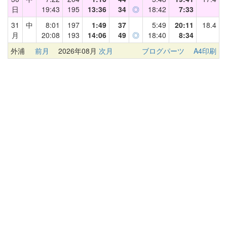
日
19:43
195
13:36
34
◎
18:42
7:33
31
中
8:01
197
1:49
37
5:49
20:11
18.4
月
20:08
193
14:06
49
◎
18:40
8:34
外浦
前月
2026年08月
次月
ブログパーツ
A4印刷