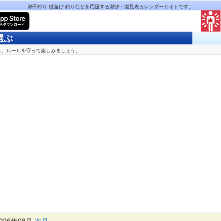
潮干狩り 磯遊び 釣りなどを応援する潮汐・潮見表カレンダーサイトです。
選ぶ
し、ルールを守って楽しみましょう。
26年08月
次月