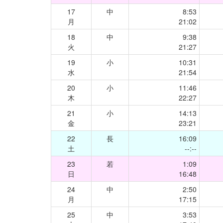
17
中
8:53
月
21:02
18
中
9:38
火
21:27
19
小
10:31
水
21:54
20
小
11:46
木
22:27
21
小
14:13
金
23:21
22
長
16:09
土
--:--
23
若
1:09
日
16:48
24
中
2:50
月
17:15
25
中
3:53