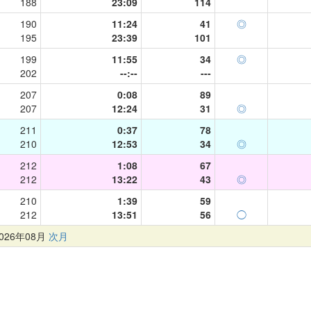
188
23:09
114
190
11:24
41
◎
195
23:39
101
199
11:55
34
◎
202
--:--
---
207
0:08
89
207
12:24
31
◎
211
0:37
78
210
12:53
34
◎
212
1:08
67
212
13:22
43
◎
210
1:39
59
212
13:51
56
◯
26年08月
次月