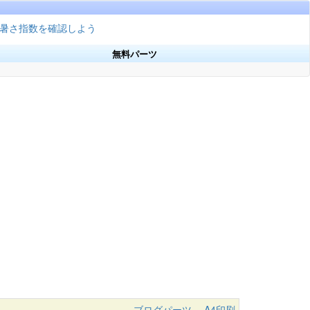
暑さ指数を確認しよう
無料パーツ
ブログパーツ
A4印刷