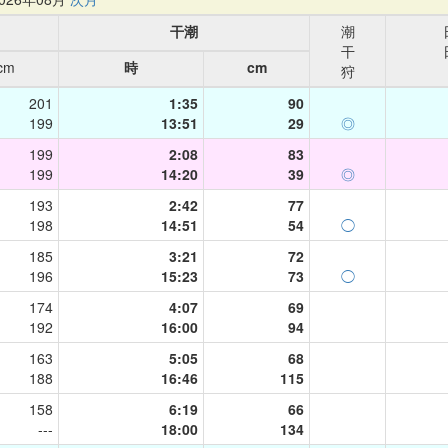
干潮
潮
干
cm
時
cm
狩
201
1:35
90
199
13:51
29
◎
199
2:08
83
199
14:20
39
◎
193
2:42
77
198
14:51
54
◯
185
3:21
72
196
15:23
73
◯
174
4:07
69
192
16:00
94
163
5:05
68
188
16:46
115
158
6:19
66
---
18:00
134