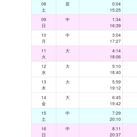
08
若
0:04
土
15:25
09
中
1:34
日
16:39
10
中
3:04
月
17:27
11
大
4:14
火
18:06
12
大
5:10
水
18:40
13
大
5:59
木
19:12
14
大
6:45
金
19:42
15
中
7:29
土
20:10
16
中
8:11
日
20:37