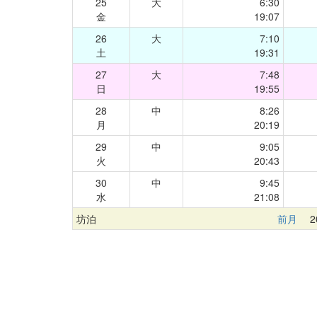
25
大
6:30
金
19:07
26
大
7:10
土
19:31
27
大
7:48
日
19:55
28
中
8:26
月
20:19
29
中
9:05
火
20:43
30
中
9:45
水
21:08
坊泊
前月
20