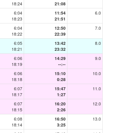
18:24
21:08
6:04
11:54
6.0
18:23
21:51
6:04
12:50
7.0
18:22
22:39
6:05
13:42
8.0
18:21
23:32
6:06
14:29
9.0
18:19
--:--
6:06
15:10
10.0
18:18
0:28
6:07
15:47
11.0
18:17
1:27
6:07
16:20
12.0
18:15
2:26
6:08
16:50
13.0
18:14
3:25