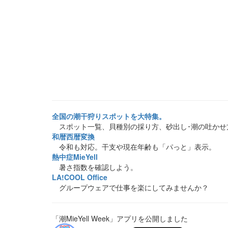
全国の潮干狩りスポットを大特集。
スポット一覧、貝種別の採り方、砂出し･潮の吐かせ
和暦西暦変換
令和も対応。干支や現在年齢も「パっと」表示。
熱中症MieYell
暑さ指数を確認しよう。
LA!COOL Office
グループウェアで仕事を楽にしてみませんか？
「潮MieYell Week」アプリを公開しました