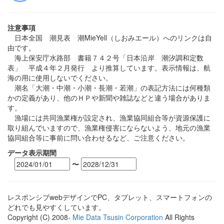
注意事項
日本全国 潮見表 潮MieYell（しおみエール）へのリンクは自
由です。
海上保安庁水路部 書籍７４２号「日本沿岸 潮汐調和定数
表」 平成４年２月発行 より推算しています。表示情報は、航
海の用に使用しないでください。
潮名「大潮・中潮・小潮・長潮・若潮」の表記方法には何種類
かの定義があり、他のＨＰや新聞や雑誌などと違う場合がありま
す。
漁場には共同漁業権が設定され、漁業協同組合等が資源保護に
取り組んでいますので、漁業権侵害にならないよう、地元の漁業
協同組合等に事前に問い合わせるなど、ご注意ください。
データ表示期間
〜
レスポンシブwebデザインでPC、タブレット、スマートフォンの
どれでも見やすくしています。
Copyright (C) 2008-
Mie Data Tsusin Corporation
All Rights