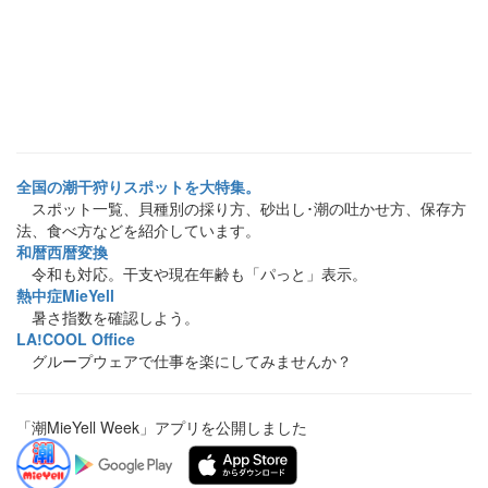
全国の潮干狩りスポットを大特集。
スポット一覧、貝種別の採り方、砂出し･潮の吐かせ方、保存方
法、食べ方などを紹介しています。
和暦西暦変換
令和も対応。干支や現在年齢も「パっと」表示。
熱中症MieYell
暑さ指数を確認しよう。
LA!COOL Office
グループウェアで仕事を楽にしてみませんか？
「潮MieYell Week」アプリを公開しました