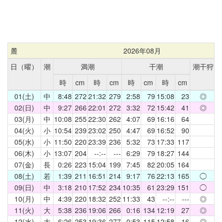
麓
2026年08月
日（曜）
潮
満潮
干潮
潮干狩
時
cm
時
cm
時
cm
時
cm
01(土)
中
8:48
272
21:32
279
2:58
79
15:08
23
◎
02(日)
中
9:27
266
22:01
272
3:32
72
15:42
41
◎
03(月)
中
10:08
255
22:30
262
4:07
69
16:16
64
04(火)
小
10:54
239
23:02
250
4:47
69
16:52
90
05(水)
小
11:50
220
23:39
236
5:32
73
17:33
117
06(木)
小
13:07
204
--:--
---
6:29
79
18:27
144
07(金)
長
0:26
223
15:04
199
7:45
82
20:05
164
08(土)
若
1:39
211
16:51
214
9:17
76
22:13
165
◯
09(日)
中
3:18
210
17:52
234
10:35
61
23:29
151
◯
10(月)
中
4:39
220
18:32
252
11:33
43
--:--
---
◎
11(火)
大
5:38
236
19:06
266
0:16
134
12:19
27
◎
12(水)
大
6:26
253
19:36
277
0:53
115
12:58
16
◎