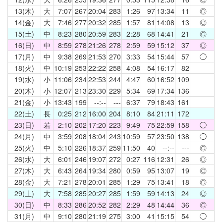
13(木)
大
7:07
267
20:04
283
1:26
97
13:34
11
◎
14(金)
大
7:46
277
20:32
285
1:57
81
14:08
13
◎
15(土)
中
8:23
280
20:59
283
2:28
68
14:41
21
◎
16(日)
中
8:59
278
21:26
278
2:59
59
15:12
37
◎
17(月)
中
9:38
269
21:53
270
3:33
54
15:44
57
◯
18(火)
中
10:19
253
22:22
258
4:08
54
16:17
82
19(水)
小
11:06
234
22:53
244
4:47
60
16:52
109
20(木)
小
12:07
213
23:30
229
5:34
69
17:34
136
21(金)
小
13:43
199
--:--
---
6:37
79
18:43
161
22(土)
長
0:25
212
16:00
204
8:10
84
21:11
172
23(日)
若
2:10
202
17:20
223
9:49
75
22:59
158
◯
24(月)
中
3:59
208
18:04
243
10:59
57
23:50
138
◯
25(火)
中
5:10
226
18:37
259
11:50
40
--:--
---
◎
26(水)
大
6:01
246
19:07
272
0:27
116
12:31
26
◎
27(木)
大
6:43
264
19:34
280
0:59
95
13:07
19
◎
28(金)
大
7:21
278
20:01
285
1:29
75
13:41
18
◎
29(土)
大
7:58
285
20:27
285
1:59
59
14:13
24
◎
30(日)
中
8:33
286
20:52
282
2:29
48
14:44
36
◎
31(月)
中
9:10
280
21:19
275
3:00
41
15:15
54
◯