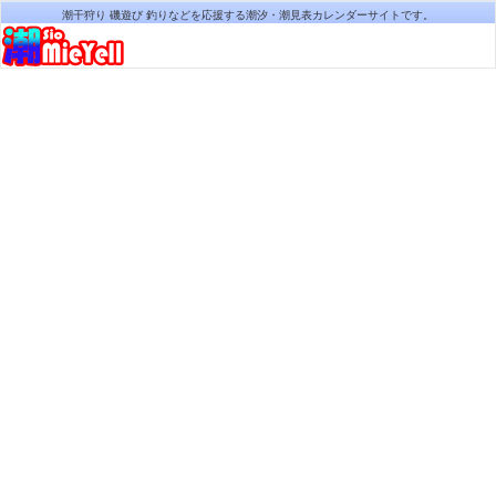
潮干狩り 磯遊び 釣りなどを応援する潮汐・潮見表カレンダーサイトです。