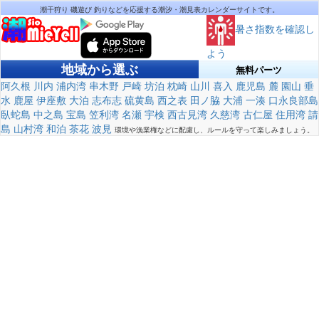
潮干狩り 磯遊び 釣りなどを応援する潮汐・潮見表カレンダーサイトです。
暑さ指数を確認し
よう
地域から選ぶ
無料パーツ
阿久根
川内
浦内湾
串木野
戸崎
坊泊
枕崎
山川
喜入
鹿児島
麓
園山
垂
水
鹿屋
伊座敷
大泊
志布志
硫黄島
西之表
田ノ脇
大浦
一湊
口永良部島
臥蛇島
中之島
宝島
笠利湾
名瀬
宇検
西古見湾
久慈湾
古仁屋
住用湾
請
島
山村湾
和泊
茶花
波見
環境や漁業権などに配慮し、ルールを守って楽しみましょう。