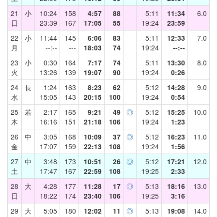
21
小
10:24
158
4:57
88
5:11
11:34
6.0
日
23:39
167
17:05
55
19:24
23:59
22
小
11:44
145
6:06
83
5:11
12:33
7.0
月
--:--
---
18:03
74
19:24
--:--
23
小
0:30
164
7:17
74
5:11
13:30
8.0
火
13:26
139
19:07
90
19:24
0:26
24
長
1:24
163
8:23
62
5:12
14:28
9.0
水
15:05
143
20:15
100
19:24
0:54
25
若
2:17
165
9:21
49
◎
5:12
15:25
10.0
木
16:16
151
21:18
106
19:24
1:23
26
中
3:05
168
10:09
37
◎
5:12
16:23
11.0
金
17:07
159
22:13
108
19:24
1:56
27
中
3:48
173
10:51
26
◎
5:12
17:21
12.0
土
17:47
167
22:59
108
19:25
2:33
28
大
4:28
177
11:28
17
◎
5:13
18:16
13.0
日
18:22
174
23:40
106
19:25
3:16
29
大
5:05
180
12:02
11
◎
5:13
19:08
14.0