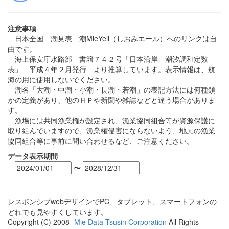
注意事項
日本全国 潮見表 潮MieYell（しおみエール）へのリンクは自
由です。
海上保安庁水路部 書籍７４２号「日本沿岸 潮汐調和定数
表」 平成４年２月発行 より推算しています。表示情報は、航
海の用に使用しないでください。
潮名「大潮・中潮・小潮・長潮・若潮」の表記方法には何種類
かの定義があり、他のＨＰや新聞や雑誌などと違う場合がありま
す。
漁場には共同漁業権が設定され、漁業協同組合等が資源保護に
取り組んでいますので、漁業権侵害にならないよう、地元の漁業
協同組合等に事前に問い合わせるなど、ご注意ください。
データ表示期間
〜
レスポンシブwebデザインでPC、タブレット、スマートフォンの
どれでも見やすくしています。
Copyright (C) 2008-
Mie Data Tsusin Corporation
All Rights