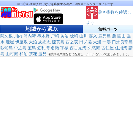
潮干狩り 磯遊び 釣りなどを応援する潮汐・潮見表カレンダーサイトです。
暑さ指数を確認し
よう
地域から選ぶ
無料パーツ
阿久根
川内
浦内湾
串木野
戸崎
坊泊
枕崎
山川
喜入
鹿児島
麓
園山
垂
水
鹿屋
伊座敷
大泊
志布志
硫黄島
西之表
田ノ脇
大浦
一湊
口永良部島
臥蛇島
中之島
宝島
笠利湾
名瀬
宇検
西古見湾
久慈湾
古仁屋
住用湾
請
島
山村湾
和泊
茶花
波見
環境や漁業権などに配慮し、ルールを守って楽しみましょう。