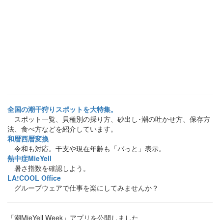
全国の潮干狩りスポットを大特集。
スポット一覧、貝種別の採り方、砂出し･潮の吐かせ方、保存方
法、食べ方などを紹介しています。
和暦西暦変換
令和も対応。干支や現在年齢も「パっと」表示。
熱中症MieYell
暑さ指数を確認しよう。
LA!COOL Office
グループウェアで仕事を楽にしてみませんか？
「潮MieYell Week」アプリを公開しました