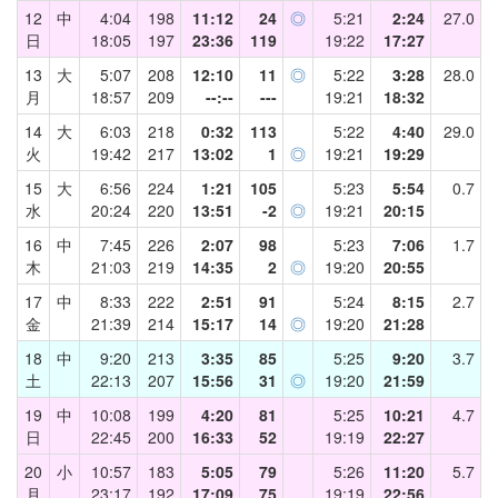
12
中
4:04
198
11:12
24
◎
5:21
2:24
27.0
日
18:05
197
23:36
119
19:22
17:27
13
大
5:07
208
12:10
11
◎
5:22
3:28
28.0
月
18:57
209
--:--
---
19:21
18:32
14
大
6:03
218
0:32
113
5:22
4:40
29.0
火
19:42
217
13:02
1
◎
19:21
19:29
15
大
6:56
224
1:21
105
5:23
5:54
0.7
水
20:24
220
13:51
-2
◎
19:21
20:15
16
中
7:45
226
2:07
98
5:23
7:06
1.7
木
21:03
219
14:35
2
◎
19:20
20:55
17
中
8:33
222
2:51
91
5:24
8:15
2.7
金
21:39
214
15:17
14
◎
19:20
21:28
18
中
9:20
213
3:35
85
5:25
9:20
3.7
土
22:13
207
15:56
31
◎
19:20
21:59
19
中
10:08
199
4:20
81
5:25
10:21
4.7
日
22:45
200
16:33
52
19:19
22:27
20
小
10:57
183
5:05
79
5:26
11:20
5.7
月
23:17
192
17:09
75
19:19
22:56