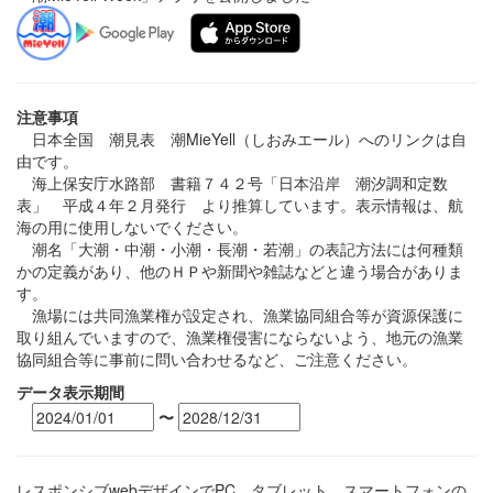
注意事項
日本全国 潮見表 潮MieYell（しおみエール）へのリンクは自
由です。
海上保安庁水路部 書籍７４２号「日本沿岸 潮汐調和定数
表」 平成４年２月発行 より推算しています。表示情報は、航
海の用に使用しないでください。
潮名「大潮・中潮・小潮・長潮・若潮」の表記方法には何種類
かの定義があり、他のＨＰや新聞や雑誌などと違う場合がありま
す。
漁場には共同漁業権が設定され、漁業協同組合等が資源保護に
取り組んでいますので、漁業権侵害にならないよう、地元の漁業
協同組合等に事前に問い合わせるなど、ご注意ください。
データ表示期間
〜
レスポンシブwebデザインでPC、タブレット、スマートフォンの