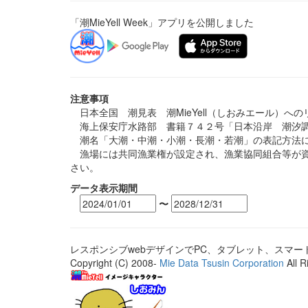
「潮MieYell Week」アプリを公開しました
注意事項
日本全国 潮見表 潮MieYell（しおみエール）へ
海上保安庁水路部 書籍７４２号「日本沿岸 潮汐調
潮名「大潮・中潮・小潮・長潮・若潮」の表記方法に
漁場には共同漁業権が設定され、漁業協同組合等が資
さい。
データ表示期間
〜
レスポンシブwebデザインでPC、タブレット、スマ
Copyright (C) 2008-
Mie Data Tsusin Corporation
All R