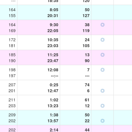
---
18:35
120
164
8:05
50
155
20:31
127
164
9:30
38
◎
169
22:05
119
172
10:35
24
◎
181
23:03
105
185
11:25
13
◎
190
23:47
90
198
12:08
7
◎
197
--:--
---
207
0:25
74
201
12:47
6
◎
211
1:02
61
203
13:23
12
◎
209
1:38
50
202
13:57
22
◎
202
2:14
44