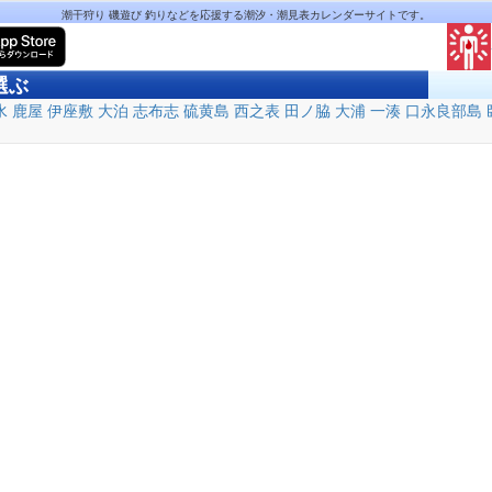
潮干狩り 磯遊び 釣りなどを応援する潮汐・潮見表カレンダーサイトです。
選ぶ
水
鹿屋
伊座敷
大泊
志布志
硫黄島
西之表
田ノ脇
大浦
一湊
口永良部島