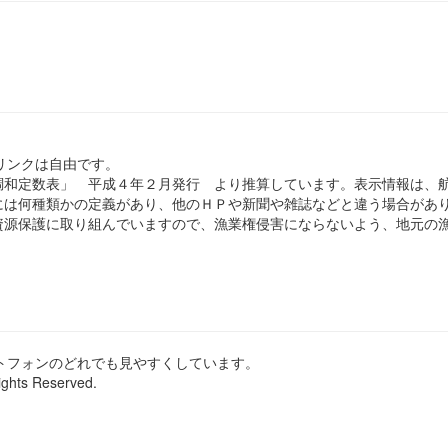
のリンクは自由です。
和定数表」 平成４年２月発行 より推算しています。表示情報は、
は何種類かの定義があり、他のＨＰや新聞や雑誌などと違う場合があ
源保護に取り組んでいますので、漁業権侵害にならないよう、地元の漁
ートフォンのどれでも見やすくしています。
ights Reserved.