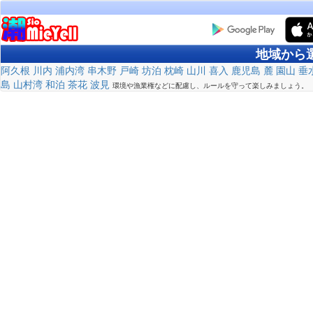
地域から
阿久根
川内
浦内湾
串木野
戸崎
坊泊
枕崎
山川
喜入
鹿児島
麓
園山
垂
島
山村湾
和泊
茶花
波見
環境や漁業権などに配慮し、ルールを守って楽しみましょう。