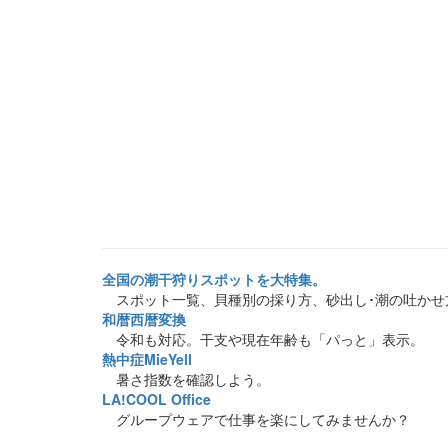
全国の潮干狩りスポットを大特集。
スポット一覧、貝種別の採り方、砂出し･潮の吐かせ
和暦西暦変換
令和も対応。干支や現在年齢も「パっと」表示。
熱中症MieYell
暑さ指数を確認しよう。
LA!COOL Office
グループウェアで仕事を楽にしてみませんか？