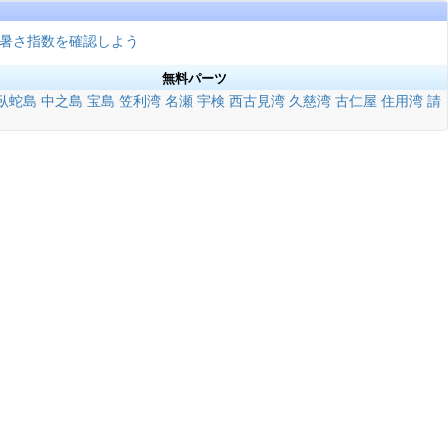
暑さ指数を確認しよう
無料パーツ
臥蛇島
中之島
宝島
笠利湾
名瀬
宇検
西古見湾
久慈湾
古仁屋
住用湾
請