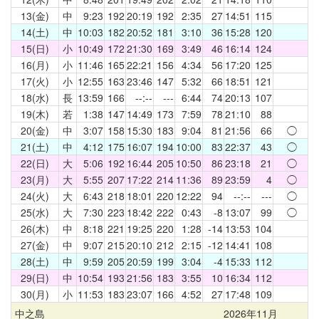
13(金)
中
9:23
192
20:19
192
2:35
27
14:51
115
14(土)
中
10:03
182
20:52
181
3:10
36
15:28
120
15(日)
小
10:49
172
21:30
169
3:49
46
16:14
124
16(月)
小
11:46
165
22:21
156
4:34
56
17:20
125
17(火)
小
12:55
163
23:46
147
5:32
66
18:51
121
18(水)
長
13:59
166
--:--
---
6:44
74
20:13
107
19(木)
若
1:38
147
14:49
173
7:59
78
21:10
88
20(金)
中
3:07
158
15:30
183
9:04
81
21:56
66
◯
21(土)
中
4:12
175
16:07
194
10:00
83
22:37
43
◯
22(日)
大
5:06
192
16:44
205
10:50
86
23:18
21
◯
23(月)
大
5:55
207
17:22
214
11:36
89
23:59
4
◯
24(火)
大
6:43
218
18:01
220
12:22
94
--:--
---
◯
25(水)
大
7:30
223
18:42
222
0:43
-8
13:07
99
◯
26(木)
中
8:18
221
19:25
220
1:28
-14
13:53
104
27(金)
中
9:07
215
20:10
212
2:15
-12
14:41
108
28(土)
中
9:59
205
20:59
199
3:04
-4
15:33
112
29(日)
中
10:54
193
21:56
183
3:55
10
16:34
112
30(月)
小
11:53
183
23:07
166
4:52
27
17:48
109
中之島
2026年11月