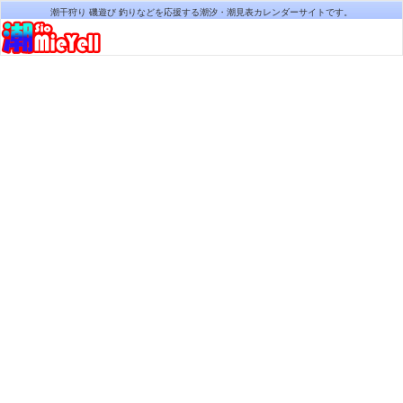
潮干狩り 磯遊び 釣りなどを応援する潮汐・潮見表カレンダーサイトです。