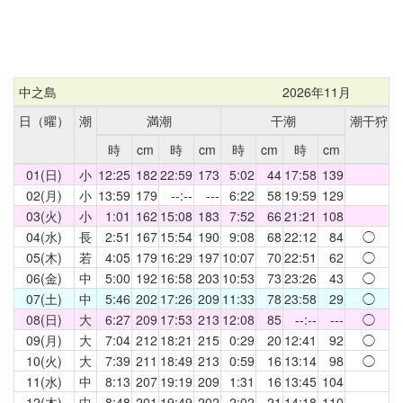
中之島
2026年11月
日（曜）
潮
満潮
干潮
潮干狩
時
cm
時
cm
時
cm
時
cm
01(日)
小
12:25
182
22:59
173
5:02
44
17:58
139
02(月)
小
13:59
179
--:--
---
6:22
58
19:59
129
03(火)
小
1:01
162
15:08
183
7:52
66
21:21
108
04(水)
長
2:51
167
15:54
190
9:08
68
22:12
84
◯
05(木)
若
4:05
179
16:29
197
10:07
70
22:51
62
◯
06(金)
中
5:00
192
16:58
203
10:53
73
23:26
43
◯
07(土)
中
5:46
202
17:26
209
11:33
78
23:58
29
◯
08(日)
大
6:27
209
17:53
213
12:08
85
--:--
---
◯
09(月)
大
7:04
212
18:21
215
0:29
20
12:41
92
◯
10(火)
大
7:39
211
18:49
213
0:59
16
13:14
98
◯
11(水)
中
8:13
207
19:19
209
1:31
16
13:45
104
12(木)
中
8:48
201
19:49
202
2:02
21
14:18
110