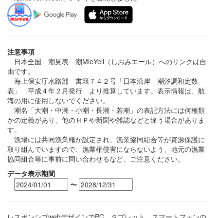
注意事項
日本全国 潮見表 潮MieYell（しおみエール）へのリンクは自
由です。
海上保安庁水路部 書籍７４２号「日本沿岸 潮汐調和定数
表」 平成４年２月発行 より推算しています。表示情報は、航
海の用に使用しないでください。
潮名「大潮・中潮・小潮・長潮・若潮」の表記方法には何種類
かの定義があり、他のＨＰや新聞や雑誌などと違う場合がありま
す。
漁場には共同漁業権が設定され、漁業協同組合等が資源保護に
取り組んでいますので、漁業権侵害にならないよう、地元の漁業
協同組合等に事前に問い合わせるなど、ご注意ください。
データ表示期間
〜
レスポンシブwebデザインでPC、タブレット、スマートフォンの