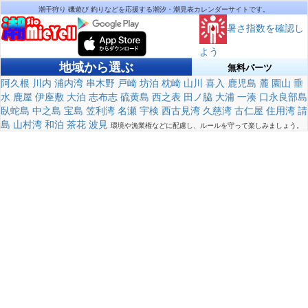
潮干狩り 磯遊び 釣りなどを応援する潮汐・潮見表カレンダーサイトです。
暑さ指数を確認し
よう
地域から選ぶ
無料パーツ
阿久根
川内
浦内湾
串木野
戸崎
坊泊
枕崎
山川
喜入
鹿児島
麓
園山
垂
水
鹿屋
伊座敷
大泊
志布志
硫黄島
西之表
田ノ脇
大浦
一湊
口永良部島
臥蛇島
中之島
宝島
笠利湾
名瀬
宇検
西古見湾
久慈湾
古仁屋
住用湾
請
島
山村湾
和泊
茶花
波見
環境や漁業権などに配慮し、ルールを守って楽しみましょう。