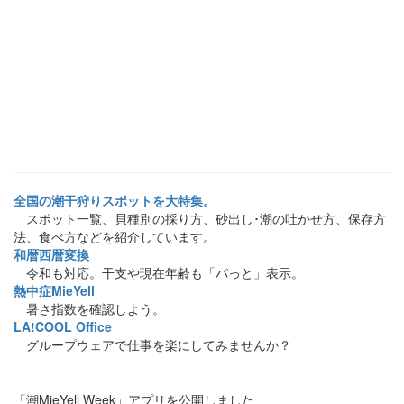
全国の潮干狩りスポットを大特集。
スポット一覧、貝種別の採り方、砂出し･潮の吐かせ方、保存方
法、食べ方などを紹介しています。
和暦西暦変換
令和も対応。干支や現在年齢も「パっと」表示。
熱中症MieYell
暑さ指数を確認しよう。
LA!COOL Office
グループウェアで仕事を楽にしてみませんか？
「潮MieYell Week」アプリを公開しました