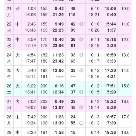
21
若
1:03
155
8:42
49
6:10
15:06
10.0
月
16:06
159
21:29
115
18:21
0:40
22
中
2:46
159
9:49
42
◎
6:10
15:44
11.0
火
16:46
169
22:25
99
18:20
1:37
23
中
3:59
170
10:40
36
◎
6:11
16:18
12.0
水
17:19
178
23:06
81
18:19
2:35
24
大
4:54
182
11:23
33
◎
6:11
16:50
13.0
木
17:47
186
23:42
63
18:17
3:33
25
大
5:40
193
12:00
33
◎
6:12
17:20
14.0
金
18:14
191
--:--
---
18:16
4:31
26
大
6:22
200
0:16
47
6:12
17:51
15.0
土
18:41
196
12:34
37
◎
18:15
5:29
27
大
7:02
202
0:49
33
6:13
18:22
16.0
日
19:07
198
13:07
45
◎
18:14
6:29
28
中
7:42
200
1:23
24
6:13
18:57
17.0
月
19:34
198
13:39
55
◯
18:13
7:30
29
中
8:23
194
1:58
18
6:14
19:36
18.0