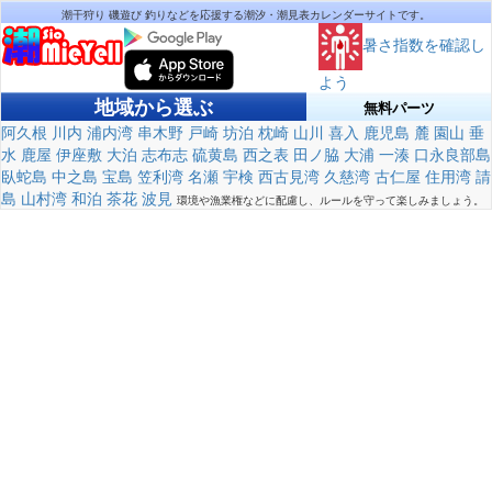
潮干狩り 磯遊び 釣りなどを応援する潮汐・潮見表カレンダーサイトです。
暑さ指数を確認し
よう
地域から選ぶ
無料パーツ
阿久根
川内
浦内湾
串木野
戸崎
坊泊
枕崎
山川
喜入
鹿児島
麓
園山
垂
水
鹿屋
伊座敷
大泊
志布志
硫黄島
西之表
田ノ脇
大浦
一湊
口永良部島
臥蛇島
中之島
宝島
笠利湾
名瀬
宇検
西古見湾
久慈湾
古仁屋
住用湾
請
島
山村湾
和泊
茶花
波見
環境や漁業権などに配慮し、ルールを守って楽しみましょう。