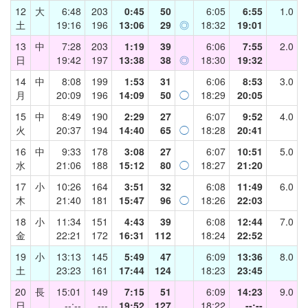
12
大
6:48
203
0:45
50
6:05
6:55
1.0
土
19:16
196
13:06
29
◎
18:32
19:01
13
中
7:28
203
1:19
39
6:06
7:55
2.0
日
19:42
197
13:38
38
◎
18:30
19:32
14
中
8:08
199
1:53
31
6:06
8:53
3.0
月
20:09
196
14:09
50
◯
18:29
20:05
15
中
8:49
190
2:29
27
6:07
9:52
4.0
火
20:37
194
14:40
65
◯
18:28
20:41
16
中
9:33
178
3:08
27
6:07
10:51
5.0
水
21:06
188
15:12
80
◯
18:27
21:20
17
小
10:26
164
3:51
32
6:08
11:49
6.0
木
21:40
181
15:47
96
◯
18:26
22:03
18
小
11:34
151
4:43
39
6:08
12:44
7.0
金
22:21
172
16:31
112
18:24
22:52
19
小
13:13
145
5:49
47
6:09
13:36
8.0
土
23:23
161
17:44
124
18:23
23:45
20
長
15:01
149
7:15
51
6:09
14:23
9.0
日
--:--
---
19:52
127
18:22
--:--