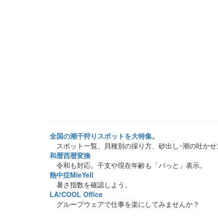
全国の潮干狩りスポットを大特集。
スポット一覧、貝種別の採り方、砂出し･潮の吐かせ
和暦西暦変換
令和も対応。干支や現在年齢も「パっと」表示。
熱中症MieYell
暑さ指数を確認しよう。
LA!COOL Office
グループウェアで仕事を楽にしてみませんか？