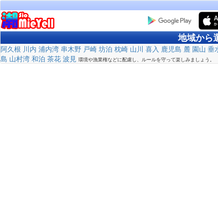
地域から
阿久根
川内
浦内湾
串木野
戸崎
坊泊
枕崎
山川
喜入
鹿児島
麓
園山
垂
島
山村湾
和泊
茶花
波見
環境や漁業権などに配慮し、ルールを守って楽しみましょう。