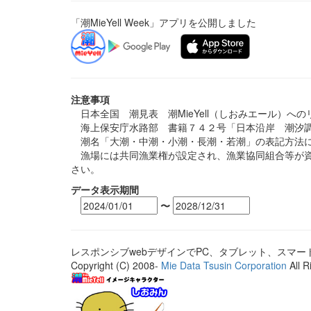
「潮MieYell Week」アプリを公開しました
注意事項
日本全国 潮見表 潮MieYell（しおみエール）へ
海上保安庁水路部 書籍７４２号「日本沿岸 潮汐調
潮名「大潮・中潮・小潮・長潮・若潮」の表記方法に
漁場には共同漁業権が設定され、漁業協同組合等が資
さい。
データ表示期間
〜
レスポンシブwebデザインでPC、タブレット、スマ
Copyright (C) 2008-
Mie Data Tsusin Corporation
All R