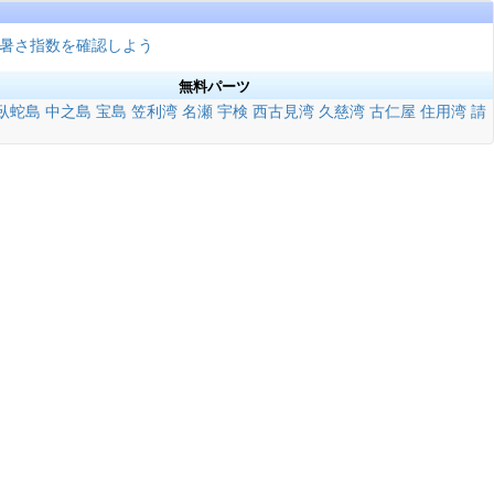
暑さ指数を確認しよう
無料パーツ
臥蛇島
中之島
宝島
笠利湾
名瀬
宇検
西古見湾
久慈湾
古仁屋
住用湾
請