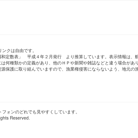
のリンクは自由です。
和定数表」 平成４年２月発行 より推算しています。表示情報は、
は何種類かの定義があり、他のＨＰや新聞や雑誌などと違う場合があ
源保護に取り組んでいますので、漁業権侵害にならないよう、地元の漁
ートフォンのどれでも見やすくしています。
ights Reserved.