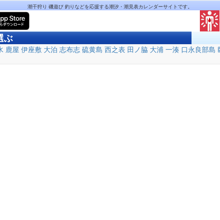
潮干狩り 磯遊び 釣りなどを応援する潮汐・潮見表カレンダーサイトです。
選ぶ
水
鹿屋
伊座敷
大泊
志布志
硫黄島
西之表
田ノ脇
大浦
一湊
口永良部島