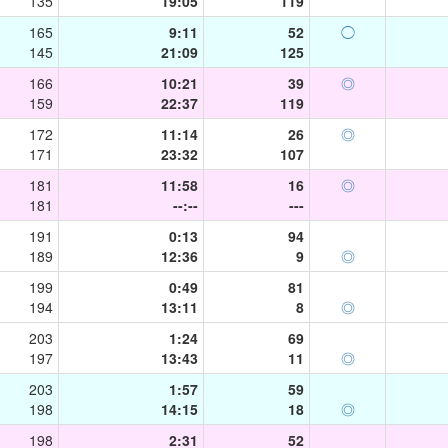
135
19:05
119
165
9:11
52
◯
145
21:09
125
166
10:21
39
◎
159
22:37
119
172
11:14
26
◎
171
23:32
107
181
11:58
16
◎
181
--:--
---
191
0:13
94
189
12:36
9
◎
199
0:49
81
194
13:11
8
◎
203
1:24
69
197
13:43
11
◎
203
1:57
59
198
14:15
18
◎
198
2:31
52