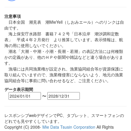
注意事項
日本全国 潮見表 潮MieYell（しおみエール）へのリンクは自
由です。
海上保安庁水路部 書籍７４２号「日本沿岸 潮汐調和定数
表」 平成４年２月発行 より推算しています。表示情報は、航
海の用に使用しないでください。
潮名「大潮・中潮・小潮・長潮・若潮」の表記方法には何種類
かの定義があり、他のＨＰや新聞や雑誌などと違う場合がありま
す。
漁場には共同漁業権が設定され、漁業協同組合等が資源保護に
取り組んでいますので、漁業権侵害にならないよう、地元の漁業
協同組合等に事前に問い合わせるなど、ご注意ください。
データ表示期間
〜
レスポンシブwebデザインでPC、タブレット、スマートフォンの
どれでも見やすくしています。
Copyright (C) 2008-
Mie Data Tsusin Corporation
All Rights