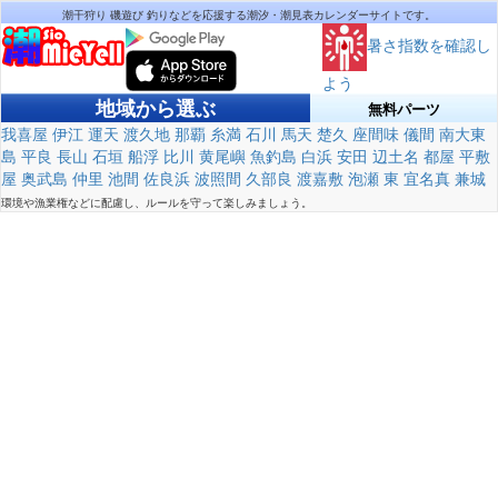
潮干狩り 磯遊び 釣りなどを応援する潮汐・潮見表カレンダーサイトです。
暑さ指数を確認し
よう
地域から選ぶ
無料パーツ
我喜屋
伊江
運天
渡久地
那覇
糸満
石川
馬天
楚久
座間味
儀間
南大東
島
平良
長山
石垣
船浮
比川
黄尾嶼
魚釣島
白浜
安田
辺土名
都屋
平敷
屋
奥武島
仲里
池間
佐良浜
波照間
久部良
渡嘉敷
泡瀬
東
宜名真
兼城
環境や漁業権などに配慮し、ルールを守って楽しみましょう。