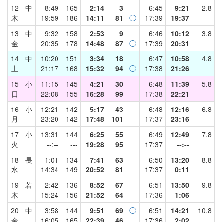
12
中
8:49
165
2:14
3
6:45
9:21
2.8
木
19:59
186
14:11
81
◯
17:39
19:37
13
中
9:32
158
2:53
9
6:46
10:12
3.8
金
20:35
178
14:48
87
◯
17:39
20:31
14
中
10:20
151
3:34
18
6:47
10:58
4.8
土
21:17
168
15:32
94
◯
17:38
21:26
15
小
11:15
145
4:21
30
6:48
11:39
5.8
日
22:08
155
16:28
99
17:38
22:21
16
小
12:21
142
5:17
43
6:48
12:16
6.8
月
23:20
142
17:48
101
17:37
23:16
17
小
13:31
144
6:25
55
6:49
12:49
7.8
火
--:--
---
19:28
95
17:37
--:--
18
長
1:01
134
7:41
63
6:50
13:20
8.8
水
14:34
149
20:52
81
17:37
0:11
19
若
2:42
136
8:52
67
6:51
13:50
9.8
木
15:24
156
21:52
64
17:36
1:06
20
中
3:58
144
9:51
69
◯
6:51
14:21
10.8
金
16:05
165
22:39
46
17:36
2:02