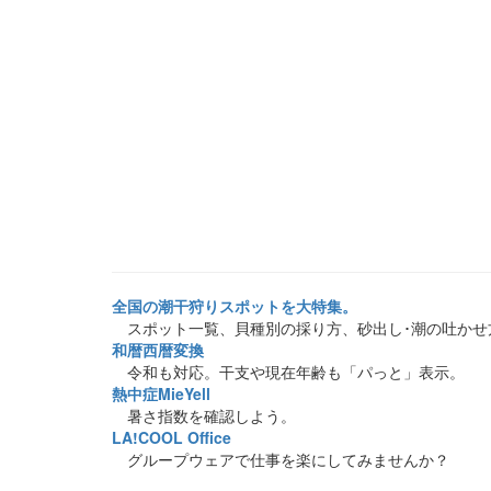
全国の潮干狩りスポットを大特集。
スポット一覧、貝種別の採り方、砂出し･潮の吐かせ
和暦西暦変換
令和も対応。干支や現在年齢も「パっと」表示。
熱中症MieYell
暑さ指数を確認しよう。
LA!COOL Office
グループウェアで仕事を楽にしてみませんか？