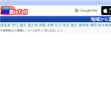
地域から
我喜屋
伊江
運天
渡久地
那覇
糸満
石川
馬天
楚久
座間味
儀間
南大東
や漁業権などに配慮し、ルールを守って楽しみましょう。