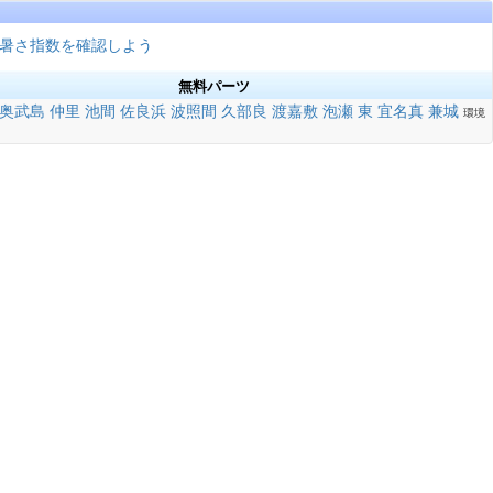
暑さ指数を確認しよう
無料パーツ
奥武島
仲里
池間
佐良浜
波照間
久部良
渡嘉敷
泡瀬
東
宜名真
兼城
環境