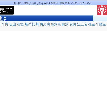
潮干狩り 磯遊び 釣りなどを応援する潮汐・潮見表カレンダーサイトです。
選ぶ
島
平良
長山
石垣
船浮
比川
黄尾嶼
魚釣島
白浜
安田
辺土名
都屋
平敷屋