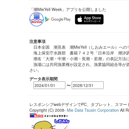
「潮MieYell Week」アプリを公開しました
注意事項
日本全国 潮見表 潮MieYell（しおみエール）へ
海上保安庁水路部 書籍７４２号「日本沿岸 潮汐調
潮名「大潮・中潮・小潮・長潮・若潮」の表記方法に
漁場には共同漁業権が設定され、漁業協同組合等が資
さい。
データ表示期間
〜
レスポンシブwebデザインでPC、タブレット、スマ
Copyright (C) 2008-
Mie Data Tsusin Corporation
All R