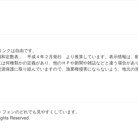
のリンクは自由です。
和定数表」 平成４年２月発行 より推算しています。表示情報は、
は何種類かの定義があり、他のＨＰや新聞や雑誌などと違う場合があ
源保護に取り組んでいますので、漁業権侵害にならないよう、地元の漁
ートフォンのどれでも見やすくしています。
ights Reserved.