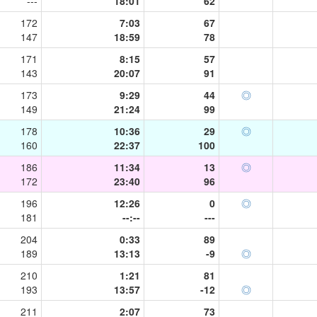
---
18:01
62
172
7:03
67
147
18:59
78
171
8:15
57
143
20:07
91
173
9:29
44
◎
149
21:24
99
178
10:36
29
◎
160
22:37
100
186
11:34
13
◎
172
23:40
96
196
12:26
0
◎
181
--:--
---
204
0:33
89
189
13:13
-9
◎
210
1:21
81
193
13:57
-12
◎
211
2:07
73