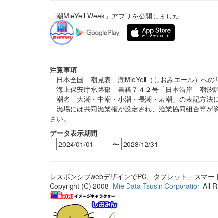
「潮MieYell Week」アプリを公開しました
注意事項
日本全国 潮見表 潮MieYell（しおみエール）へ
海上保安庁水路部 書籍７４２号「日本沿岸 潮汐調
潮名「大潮・中潮・小潮・長潮・若潮」の表記方法に
漁場には共同漁業権が設定され、漁業協同組合等が資
さい。
データ表示期間
〜
レスポンシブwebデザインでPC、タブレット、スマ
Copyright (C) 2008-
Mie Data Tsusin Corporation
All R