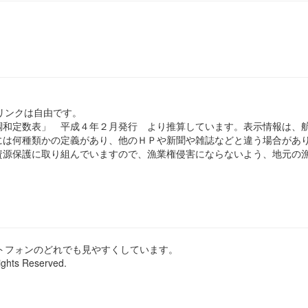
のリンクは自由です。
和定数表」 平成４年２月発行 より推算しています。表示情報は、
は何種類かの定義があり、他のＨＰや新聞や雑誌などと違う場合があ
源保護に取り組んでいますので、漁業権侵害にならないよう、地元の漁
ートフォンのどれでも見やすくしています。
ights Reserved.