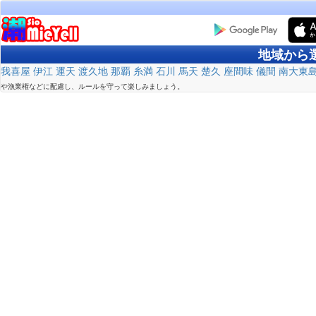
地域から
我喜屋
伊江
運天
渡久地
那覇
糸満
石川
馬天
楚久
座間味
儀間
南大東
や漁業権などに配慮し、ルールを守って楽しみましょう。