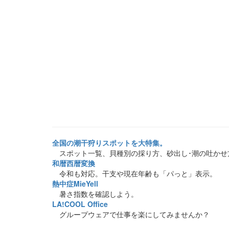
全国の潮干狩りスポットを大特集。
スポット一覧、貝種別の採り方、砂出し･潮の吐かせ
和暦西暦変換
令和も対応。干支や現在年齢も「パっと」表示。
熱中症MieYell
暑さ指数を確認しよう。
LA!COOL Office
グループウェアで仕事を楽にしてみませんか？