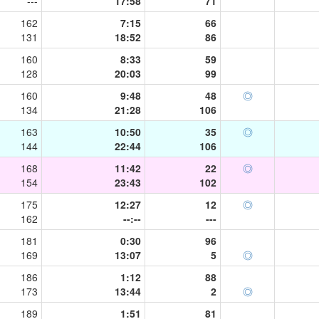
---
17:58
71
162
7:15
66
131
18:52
86
160
8:33
59
128
20:03
99
160
9:48
48
◎
134
21:28
106
163
10:50
35
◎
144
22:44
106
168
11:42
22
◎
154
23:43
102
175
12:27
12
◎
162
--:--
---
181
0:30
96
169
13:07
5
◎
186
1:12
88
173
13:44
2
◎
189
1:51
81