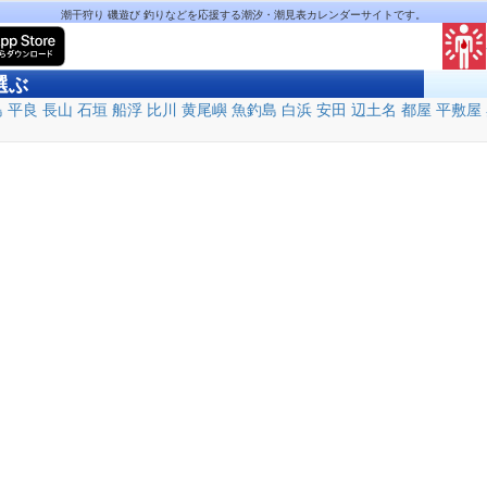
潮干狩り 磯遊び 釣りなどを応援する潮汐・潮見表カレンダーサイトです。
選ぶ
島
平良
長山
石垣
船浮
比川
黄尾嶼
魚釣島
白浜
安田
辺土名
都屋
平敷屋