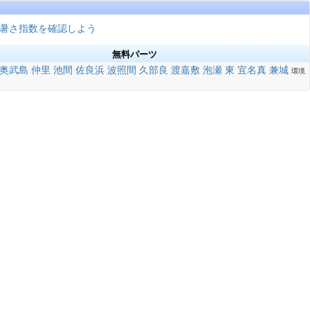
暑さ指数を確認しよう
無料パーツ
奥武島
仲里
池間
佐良浜
波照間
久部良
渡嘉敷
泡瀬
東
宜名真
兼城
環境