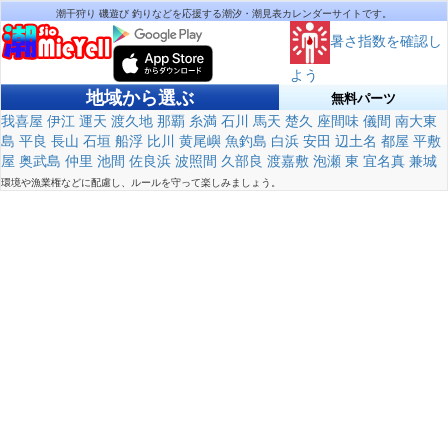
潮干狩り 磯遊び 釣りなどを応援する潮汐・潮見表カレンダーサイトです。
暑さ指数を確認し
よう
地域から選ぶ
無料パーツ
我喜屋
伊江
運天
渡久地
那覇
糸満
石川
馬天
楚久
座間味
儀間
南大東
島
平良
長山
石垣
船浮
比川
黄尾嶼
魚釣島
白浜
安田
辺土名
都屋
平敷
屋
奥武島
仲里
池間
佐良浜
波照間
久部良
渡嘉敷
泡瀬
東
宜名真
兼城
環境や漁業権などに配慮し、ルールを守って楽しみましょう。