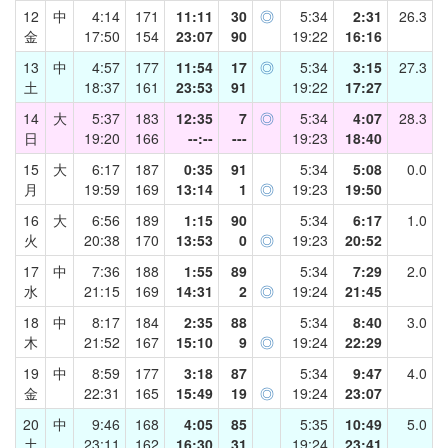
12
中
4:14
171
11:11
30
◎
5:34
2:31
26.3
金
17:50
154
23:07
90
19:22
16:16
13
中
4:57
177
11:54
17
◎
5:34
3:15
27.3
土
18:37
161
23:53
91
19:22
17:27
14
大
5:37
183
12:35
7
◎
5:34
4:07
28.3
日
19:20
166
--:--
---
19:23
18:40
15
大
6:17
187
0:35
91
5:34
5:08
0.0
月
19:59
169
13:14
1
◎
19:23
19:50
16
大
6:56
189
1:15
90
5:34
6:17
1.0
火
20:38
170
13:53
0
◎
19:23
20:52
17
中
7:36
188
1:55
89
5:34
7:29
2.0
水
21:15
169
14:31
2
◎
19:24
21:45
18
中
8:17
184
2:35
88
5:34
8:40
3.0
木
21:52
167
15:10
9
◎
19:24
22:29
19
中
8:59
177
3:18
87
5:34
9:47
4.0
金
22:31
165
15:49
19
◎
19:24
23:07
20
中
9:46
168
4:05
85
5:35
10:49
5.0
土
23:11
162
16:30
31
19:24
23:41