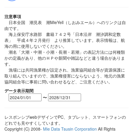
注意事項
日本全国 潮見表 潮MieYell（しおみエール）へのリンクは自
由です。
海上保安庁水路部 書籍７４２号「日本沿岸 潮汐調和定数
表」 平成４年２月発行 より推算しています。表示情報は、航
海の用に使用しないでください。
潮名「大潮・中潮・小潮・長潮・若潮」の表記方法には何種類
かの定義があり、他のＨＰや新聞や雑誌などと違う場合がありま
す。
漁場には共同漁業権が設定され、漁業協同組合等が資源保護に
取り組んでいますので、漁業権侵害にならないよう、地元の漁業
協同組合等に事前に問い合わせるなど、ご注意ください。
データ表示期間
〜
レスポンシブwebデザインでPC、タブレット、スマートフォンの
どれでも見やすくしています。
Copyright (C) 2008-
Mie Data Tsusin Corporation
All Rights