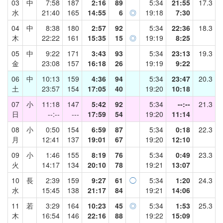
03
中
7:58
187
2:16
89
5:34
21:55
17.3
水
21:40
165
14:55
6
◎
19:18
7:30
04
中
8:38
180
2:57
92
5:34
22:36
18.3
木
22:22
161
15:35
15
◎
19:19
8:25
05
中
9:22
171
3:43
93
5:34
23:13
19.3
金
23:08
157
16:18
26
19:19
9:22
06
中
10:13
159
4:36
94
5:34
23:47
20.3
土
23:57
154
17:05
40
19:20
10:18
07
小
11:18
147
5:42
92
5:34
--:--
21.3
日
--:--
---
17:59
54
19:20
11:14
08
小
0:50
154
6:59
87
5:34
0:18
22.3
月
12:41
137
19:01
67
19:20
12:10
09
小
1:46
155
8:19
76
5:34
0:49
23.3
火
14:17
134
20:10
78
19:21
13:07
10
長
2:39
159
9:27
61
◯
5:34
1:20
24.3
水
15:45
138
21:17
84
19:21
14:06
11
若
3:29
164
10:23
45
◎
5:34
1:53
25.3
木
16:54
146
22:16
88
19:22
15:09