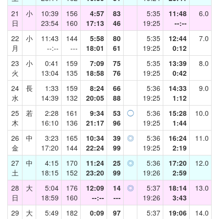
21
小
10:39
156
4:57
83
5:35
11:48
6.0
日
23:54
160
17:13
46
19:25
--:--
22
小
11:43
144
5:58
80
5:35
12:44
7.0
月
--:--
---
18:01
61
19:25
0:12
23
小
0:41
159
7:09
75
5:35
13:39
8.0
火
13:04
135
18:58
76
19:25
0:42
24
長
1:33
159
8:24
66
5:36
14:33
9.0
水
14:39
132
20:05
88
19:25
1:12
25
若
2:28
161
9:34
53
◯
5:36
15:28
10.0
木
16:10
136
21:17
96
19:25
1:44
26
中
3:23
165
10:34
39
◎
5:36
16:24
11.0
金
17:20
144
22:24
99
19:25
2:19
27
中
4:15
170
11:24
25
◎
5:36
17:20
12.0
土
18:15
152
23:20
99
19:26
2:59
28
大
5:04
176
12:09
14
◎
5:37
18:14
13.0
日
18:59
160
--:--
---
19:26
3:43
29
大
5:49
182
0:09
97
5:37
19:06
14.0