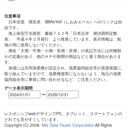
注意事項
日本全国 潮見表 潮MieYell（しおみエール）へのリンクは自
由です。
海上保安庁水路部 書籍７４２号「日本沿岸 潮汐調和定数
表」 平成４年２月発行 より推算しています。表示情報は、航
海の用に使用しないでください。
潮名「大潮・中潮・小潮・長潮・若潮」の表記方法には何種類
かの定義があり、他のＨＰや新聞や雑誌などと違う場合がありま
す。
漁場には共同漁業権が設定され、漁業協同組合等が資源保護に
取り組んでいますので、漁業権侵害にならないよう、地元の漁業
協同組合等に事前に問い合わせるなど、ご注意ください。
データ表示期間
〜
レスポンシブwebデザインでPC、タブレット、スマートフォンの
どれでも見やすくしています。
Copyright (C) 2008-
Mie Data Tsusin Corporation
All Rights