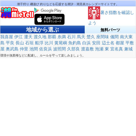
潮干狩り 磯遊び 釣りなどを応援する潮汐・潮見表カレンダーサイトです。
暑さ指数を確認し
よう
地域から選ぶ
無料パーツ
我喜屋
伊江
運天
渡久地
那覇
糸満
石川
馬天
楚久
座間味
儀間
南大東
島
平良
長山
石垣
船浮
比川
黄尾嶼
魚釣島
白浜
安田
辺土名
都屋
平敷
屋
奥武島
仲里
池間
佐良浜
波照間
久部良
渡嘉敷
泡瀬
東
宜名真
兼城
環境や漁業権などに配慮し、ルールを守って楽しみましょう。