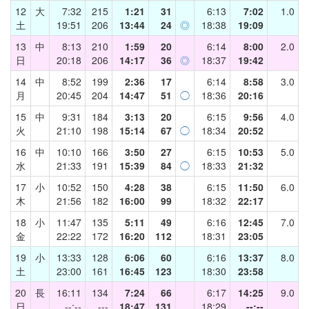
12
大
7:32
215
1:21
31
6:13
7:02
1.0
土
19:51
206
13:44
24
◎
18:38
19:09
13
中
8:13
210
1:59
20
6:14
8:00
2.0
日
20:18
206
14:17
36
◎
18:37
19:42
14
中
8:52
199
2:36
17
6:14
8:58
3.0
月
20:45
204
14:47
51
◯
18:36
20:16
15
中
9:31
184
3:13
20
6:15
9:56
4.0
火
21:10
198
15:14
67
◯
18:34
20:52
16
中
10:10
166
3:50
27
6:15
10:53
5.0
水
21:33
191
15:39
84
◯
18:33
21:32
17
小
10:52
150
4:28
38
6:15
11:50
6.0
木
21:56
182
16:00
99
18:32
22:17
18
小
11:47
135
5:11
49
6:16
12:45
7.0
金
22:22
172
16:20
112
18:31
23:05
19
小
13:33
128
6:06
60
6:16
13:37
8.0
土
23:00
161
16:45
123
18:30
23:58
20
長
16:11
134
7:24
66
6:17
14:25
9.0
日
--:--
---
18:47
131
18:29
--:--