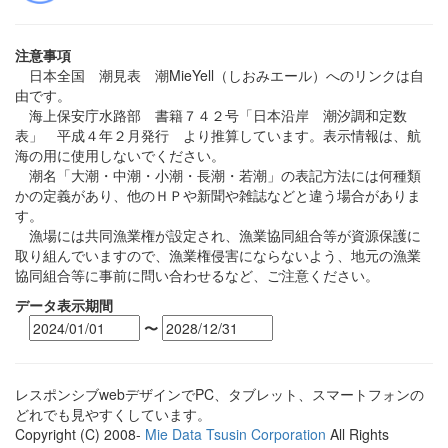
注意事項
日本全国 潮見表 潮MieYell（しおみエール）へのリンクは自
由です。
海上保安庁水路部 書籍７４２号「日本沿岸 潮汐調和定数
表」 平成４年２月発行 より推算しています。表示情報は、航
海の用に使用しないでください。
潮名「大潮・中潮・小潮・長潮・若潮」の表記方法には何種類
かの定義があり、他のＨＰや新聞や雑誌などと違う場合がありま
す。
漁場には共同漁業権が設定され、漁業協同組合等が資源保護に
取り組んでいますので、漁業権侵害にならないよう、地元の漁業
協同組合等に事前に問い合わせるなど、ご注意ください。
データ表示期間
〜
レスポンシブwebデザインでPC、タブレット、スマートフォンの
どれでも見やすくしています。
Copyright (C) 2008-
Mie Data Tsusin Corporation
All Rights