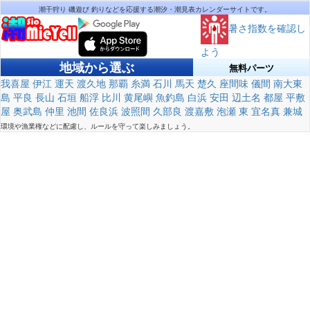
潮干狩り 磯遊び 釣りなどを応援する潮汐・潮見表カレンダーサイトです。
暑さ指数を確認し
よう
地域から選ぶ
無料パーツ
我喜屋
伊江
運天
渡久地
那覇
糸満
石川
馬天
楚久
座間味
儀間
南大東
島
平良
長山
石垣
船浮
比川
黄尾嶼
魚釣島
白浜
安田
辺土名
都屋
平敷
屋
奥武島
仲里
池間
佐良浜
波照間
久部良
渡嘉敷
泡瀬
東
宜名真
兼城
環境や漁業権などに配慮し、ルールを守って楽しみましょう。