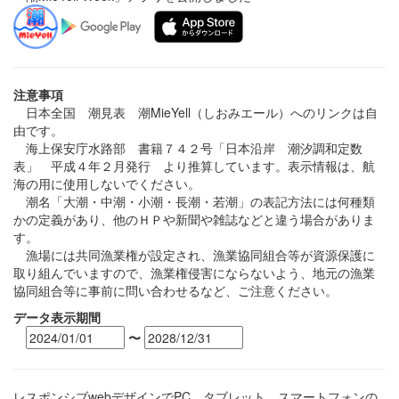
注意事項
日本全国 潮見表 潮MieYell（しおみエール）へのリンクは自
由です。
海上保安庁水路部 書籍７４２号「日本沿岸 潮汐調和定数
表」 平成４年２月発行 より推算しています。表示情報は、航
海の用に使用しないでください。
潮名「大潮・中潮・小潮・長潮・若潮」の表記方法には何種類
かの定義があり、他のＨＰや新聞や雑誌などと違う場合がありま
す。
漁場には共同漁業権が設定され、漁業協同組合等が資源保護に
取り組んでいますので、漁業権侵害にならないよう、地元の漁業
協同組合等に事前に問い合わせるなど、ご注意ください。
データ表示期間
〜
レスポンシブwebデザインでPC、タブレット、スマートフォンの