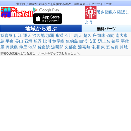
潮干狩り 磯遊び 釣りなどを応援する潮汐・潮見表カレンダーサイトです。
暑さ指数を確認し
よう
地域から選ぶ
無料パーツ
我喜屋
伊江
運天
渡久地
那覇
糸満
石川
馬天
楚久
座間味
儀間
南大東
島
平良
長山
石垣
船浮
比川
黄尾嶼
魚釣島
白浜
安田
辺土名
都屋
平敷
屋
奥武島
仲里
池間
佐良浜
波照間
久部良
渡嘉敷
泡瀬
東
宜名真
兼城
環境や漁業権などに配慮し、ルールを守って楽しみましょう。