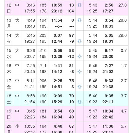
12
中
3:46
185
10:59
13
◎
5:43
2:50
27.0
日
17:55
178
23:12
104
19:25
17:27
13
大
4:49
194
11:54
0
◎
5:44
3:54
28.0
月
18:43
189
--:--
---
19:25
18:33
14
大
5:45
203
0:07
97
5:44
5:05
29.0
火
19:27
195
12:44
-9
◎
19:24
19:31
15
大
6:36
210
0:56
88
5:45
6:17
0.7
水
20:07
198
13:29
-12
◎
19:24
20:20
16
中
7:25
211
1:41
81
5:45
7:27
1.7
木
20:45
198
14:12
-8
◎
19:24
21:02
17
中
8:11
206
2:25
75
5:46
8:33
2.7
金
21:21
195
14:51
3
◎
19:24
21:38
18
中
8:58
196
3:09
70
5:46
9:35
3.7
土
21:54
190
15:29
19
◎
19:23
22:11
19
中
9:45
181
3:54
68
5:47
10:34
4.7
日
22:26
184
16:04
40
19:23
22:42
20
小
10:35
164
4:40
67
5:47
11:30
5.7
月
22:57
177
16:38
61
19:22
23:13