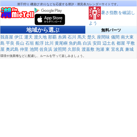
潮干狩り 磯遊び 釣りなどを応援する潮汐・潮見表カレンダーサイトです。
暑さ指数を確認し
よう
地域から選ぶ
無料パーツ
我喜屋
伊江
運天
渡久地
那覇
糸満
石川
馬天
楚久
座間味
儀間
南大東
島
平良
長山
石垣
船浮
比川
黄尾嶼
魚釣島
白浜
安田
辺土名
都屋
平敷
屋
奥武島
仲里
池間
佐良浜
波照間
久部良
渡嘉敷
泡瀬
東
宜名真
兼城
環境や漁業権などに配慮し、ルールを守って楽しみましょう。