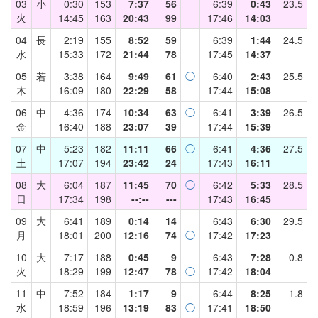
03
小
0:30
153
7:37
56
6:39
0:43
23.5
火
14:45
163
20:43
99
17:46
14:03
04
長
2:19
155
8:52
59
6:39
1:44
24.5
水
15:33
172
21:44
78
17:45
14:37
05
若
3:38
164
9:49
61
◯
6:40
2:43
25.5
木
16:09
180
22:29
58
17:44
15:08
06
中
4:36
174
10:34
63
◯
6:41
3:39
26.5
金
16:40
188
23:07
39
17:44
15:39
07
中
5:23
182
11:11
66
◯
6:41
4:36
27.5
土
17:07
194
23:42
24
17:43
16:11
08
大
6:04
187
11:45
70
◯
6:42
5:33
28.5
日
17:34
198
--:--
---
17:43
16:45
09
大
6:41
189
0:14
14
6:43
6:30
29.5
月
18:01
200
12:16
74
◯
17:42
17:23
10
大
7:17
188
0:45
9
6:43
7:28
0.8
火
18:29
199
12:47
78
◯
17:42
18:04
11
中
7:52
184
1:17
9
6:44
8:25
1.8
水
18:59
196
13:19
83
◯
17:41
18:50