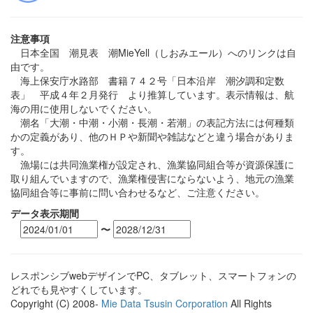
注意事項
日本全国 潮見表 潮MieYell（しおみエール）へのリンクは自
由です。
海上保安庁水路部 書籍７４２号「日本沿岸 潮汐調和定数
表」 平成４年２月発行 より推算しています。表示情報は、航
海の用に使用しないでください。
潮名「大潮・中潮・小潮・長潮・若潮」の表記方法には何種類
かの定義があり、他のＨＰや新聞や雑誌などと違う場合がありま
す。
漁場には共同漁業権が設定され、漁業協同組合等が資源保護に
取り組んでいますので、漁業権侵害にならないよう、地元の漁業
協同組合等に事前に問い合わせるなど、ご注意ください。
データ表示期間
〜
レスポンシブwebデザインでPC、タブレット、スマートフォンの
どれでも見やすくしています。
Copyright (C) 2008-
Mie Data Tsusin Corporation
All Rights