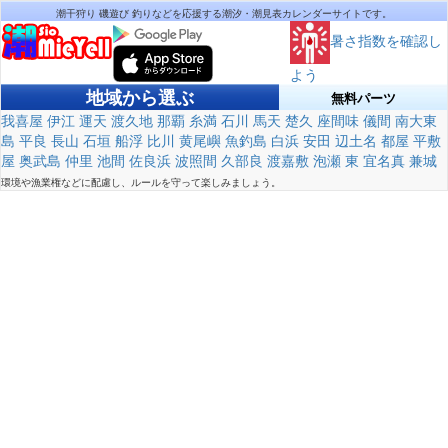
潮干狩り 磯遊び 釣りなどを応援する潮汐・潮見表カレンダーサイトです。
暑さ指数を確認し
よう
地域から選ぶ
無料パーツ
我喜屋
伊江
運天
渡久地
那覇
糸満
石川
馬天
楚久
座間味
儀間
南大東
島
平良
長山
石垣
船浮
比川
黄尾嶼
魚釣島
白浜
安田
辺土名
都屋
平敷
屋
奥武島
仲里
池間
佐良浜
波照間
久部良
渡嘉敷
泡瀬
東
宜名真
兼城
環境や漁業権などに配慮し、ルールを守って楽しみましょう。