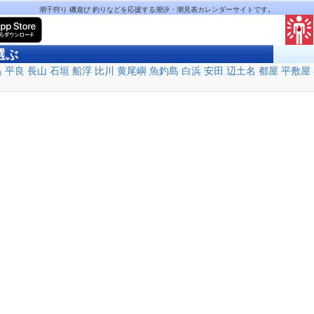
潮干狩り 磯遊び 釣りなどを応援する潮汐・潮見表カレンダーサイトです。
選ぶ
島
平良
長山
石垣
船浮
比川
黄尾嶼
魚釣島
白浜
安田
辺土名
都屋
平敷屋