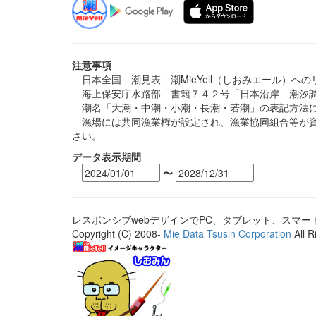
注意事項
日本全国 潮見表 潮MieYell（しおみエール）へ
海上保安庁水路部 書籍７４２号「日本沿岸 潮汐調
潮名「大潮・中潮・小潮・長潮・若潮」の表記方法に
漁場には共同漁業権が設定され、漁業協同組合等が資
さい。
データ表示期間
〜
レスポンシブwebデザインでPC、タブレット、スマ
Copyright (C) 2008-
Mie Data Tsusin Corporation
All R