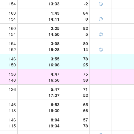
154
13:33
-2
◎
163
1:43
84
154
14:11
0
◎
160
2:25
82
154
14:50
5
◎
154
3:08
80
152
15:28
14
◎
146
3:55
78
150
16:08
25
136
4:47
75
148
16:50
38
126
5:47
71
---
17:37
52
146
6:53
65
118
18:30
66
146
8:04
57
115
19:34
78