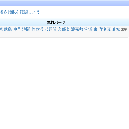
暑さ指数を確認しよう
無料パーツ
奥武島
仲里
池間
佐良浜
波照間
久部良
渡嘉敷
泡瀬
東
宜名真
兼城
環境