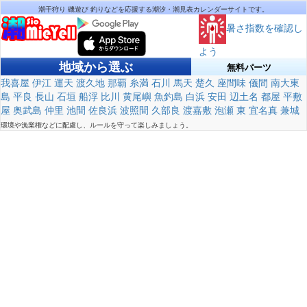
潮干狩り 磯遊び 釣りなどを応援する潮汐・潮見表カレンダーサイトです。
暑さ指数を確認し
よう
地域から選ぶ
無料パーツ
我喜屋
伊江
運天
渡久地
那覇
糸満
石川
馬天
楚久
座間味
儀間
南大東
島
平良
長山
石垣
船浮
比川
黄尾嶼
魚釣島
白浜
安田
辺土名
都屋
平敷
屋
奥武島
仲里
池間
佐良浜
波照間
久部良
渡嘉敷
泡瀬
東
宜名真
兼城
環境や漁業権などに配慮し、ルールを守って楽しみましょう。