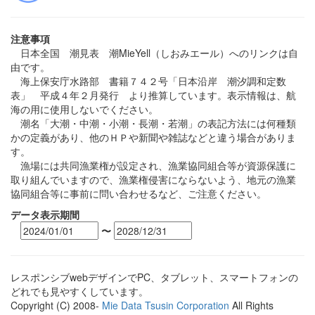
注意事項
日本全国 潮見表 潮MieYell（しおみエール）へのリンクは自
由です。
海上保安庁水路部 書籍７４２号「日本沿岸 潮汐調和定数
表」 平成４年２月発行 より推算しています。表示情報は、航
海の用に使用しないでください。
潮名「大潮・中潮・小潮・長潮・若潮」の表記方法には何種類
かの定義があり、他のＨＰや新聞や雑誌などと違う場合がありま
す。
漁場には共同漁業権が設定され、漁業協同組合等が資源保護に
取り組んでいますので、漁業権侵害にならないよう、地元の漁業
協同組合等に事前に問い合わせるなど、ご注意ください。
データ表示期間
〜
レスポンシブwebデザインでPC、タブレット、スマートフォンの
どれでも見やすくしています。
Copyright (C) 2008-
Mie Data Tsusin Corporation
All Rights