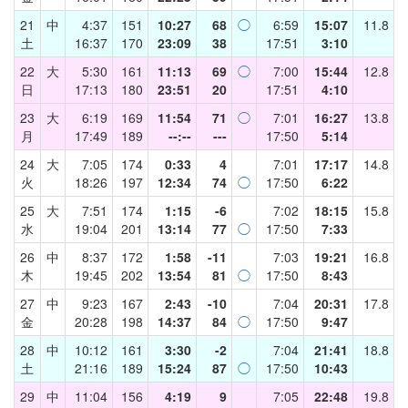
21
中
4:37
151
10:27
68
◯
6:59
15:07
11.8
土
16:37
170
23:09
38
17:51
3:10
22
大
5:30
161
11:13
69
◯
7:00
15:44
12.8
日
17:13
180
23:51
20
17:51
4:10
23
大
6:19
169
11:54
71
◯
7:01
16:27
13.8
月
17:49
189
--:--
---
17:50
5:14
24
大
7:05
174
0:33
4
7:01
17:17
14.8
火
18:26
197
12:34
74
◯
17:50
6:22
25
大
7:51
174
1:15
-6
7:02
18:15
15.8
水
19:04
201
13:14
77
◯
17:50
7:33
26
中
8:37
172
1:58
-11
7:03
19:21
16.8
木
19:45
202
13:54
81
◯
17:50
8:43
27
中
9:23
167
2:43
-10
7:04
20:31
17.8
金
20:28
198
14:37
84
◯
17:50
9:47
28
中
10:12
161
3:30
-2
7:04
21:41
18.8
土
21:16
189
15:24
87
◯
17:50
10:43
29
中
11:04
156
4:19
9
7:05
22:48
19.8