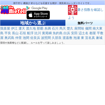
潮干狩り 磯遊び 釣りなどを応援する潮汐・潮見表カレンダーサイトです。
暑さ指数を確認し
よう
地域から選ぶ
無料パーツ
我喜屋
伊江
運天
渡久地
那覇
糸満
石川
馬天
楚久
座間味
儀間
南大東
島
平良
長山
石垣
船浮
比川
黄尾嶼
魚釣島
白浜
安田
辺土名
都屋
平敷
屋
奥武島
仲里
池間
佐良浜
波照間
久部良
渡嘉敷
泡瀬
東
宜名真
兼城
環境や漁業権などに配慮し、ルールを守って楽しみましょう。