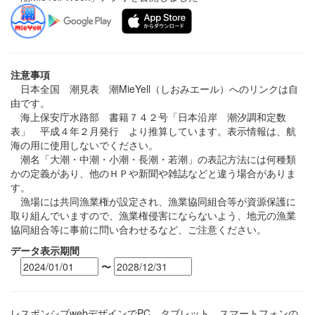
注意事項
日本全国 潮見表 潮MieYell（しおみエール）へのリンクは自
由です。
海上保安庁水路部 書籍７４２号「日本沿岸 潮汐調和定数
表」 平成４年２月発行 より推算しています。表示情報は、航
海の用に使用しないでください。
潮名「大潮・中潮・小潮・長潮・若潮」の表記方法には何種類
かの定義があり、他のＨＰや新聞や雑誌などと違う場合がありま
す。
漁場には共同漁業権が設定され、漁業協同組合等が資源保護に
取り組んでいますので、漁業権侵害にならないよう、地元の漁業
協同組合等に事前に問い合わせるなど、ご注意ください。
データ表示期間
〜
レスポンシブwebデザインでPC、タブレット、スマートフォンの