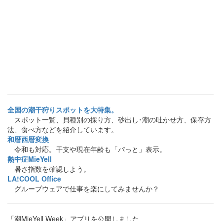
全国の潮干狩りスポットを大特集。
スポット一覧、貝種別の採り方、砂出し･潮の吐かせ方、保存方
法、食べ方などを紹介しています。
和暦西暦変換
令和も対応。干支や現在年齢も「パっと」表示。
熱中症MieYell
暑さ指数を確認しよう。
LA!COOL Office
グループウェアで仕事を楽にしてみませんか？
「潮MieYell Week」アプリを公開しました