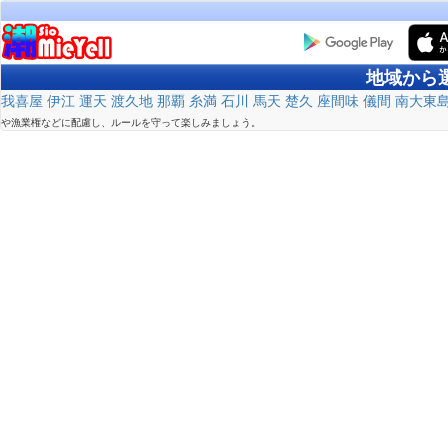
地域から
我喜屋
伊江
運天
渡久地
那覇
糸満
石川
馬天
楚久
座間味
儀間
南大東
や漁業権などに配慮し、ルールを守って楽しみましょう。