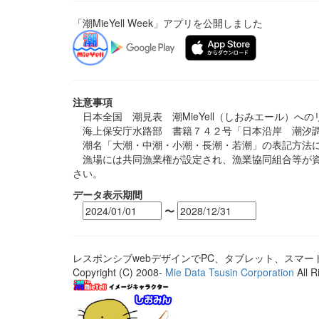
「潮MieYell Week」アプリを公開しました
注意事項
日本全国 潮見表 潮MieYell（しおみエール）へ
海上保安庁水路部 書籍７４２号「日本沿岸 潮汐調
潮名「大潮・中潮・小潮・長潮・若潮」の表記方法に
漁場には共同漁業権が設定され、漁業協同組合等が資
さい。
データ表示期間
〜
レスポンシブwebデザインでPC、タブレット、スマ
Copyright (C) 2008-
Mie Data Tsusin Corporation
All R