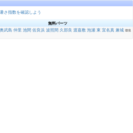
暑さ指数を確認しよう
無料パーツ
奥武島
仲里
池間
佐良浜
波照間
久部良
渡嘉敷
泡瀬
東
宜名真
兼城
環境