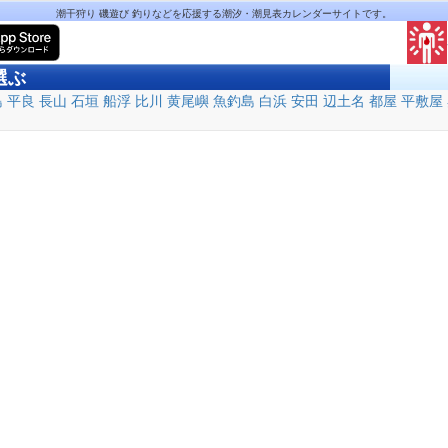
潮干狩り 磯遊び 釣りなどを応援する潮汐・潮見表カレンダーサイトです。
選ぶ
島
平良
長山
石垣
船浮
比川
黄尾嶼
魚釣島
白浜
安田
辺土名
都屋
平敷屋