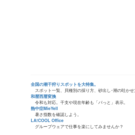
全国の潮干狩りスポットを大特集。
スポット一覧、貝種別の採り方、砂出し･潮の吐かせ
和暦西暦変換
令和も対応。干支や現在年齢も「パっと」表示。
熱中症MieYell
暑さ指数を確認しよう。
LA!COOL Office
グループウェアで仕事を楽にしてみませんか？