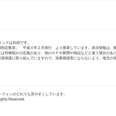
のリンクは自由です。
和定数表」 平成４年２月発行 より推算しています。表示情報は、
は何種類かの定義があり、他のＨＰや新聞や雑誌などと違う場合があ
源保護に取り組んでいますので、漁業権侵害にならないよう、地元の漁
ートフォンのどれでも見やすくしています。
ights Reserved.