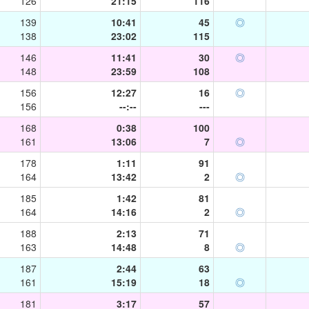
126
21:15
116
139
10:41
45
◎
138
23:02
115
146
11:41
30
◎
148
23:59
108
156
12:27
16
◎
156
--:--
---
168
0:38
100
161
13:06
7
◎
178
1:11
91
164
13:42
2
◎
185
1:42
81
164
14:16
2
◎
188
2:13
71
163
14:48
8
◎
187
2:44
63
161
15:19
18
◎
181
3:17
57