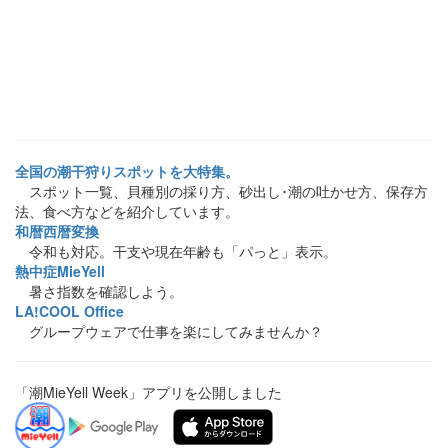
全国の潮干狩りスポットを大特集。
スポット一覧、貝種別の採り方、砂出し･潮の吐かせ方、保存方
法、食べ方などを紹介しています。
和暦西暦変換
令和も対応。干支や現在年齢も「パっと」表示。
熱中症MieYell
暑さ指数を確認しよう。
LA!COOL Office
グループウェアで仕事を楽にしてみませんか？
「潮MieYell Week」アプリを公開しました