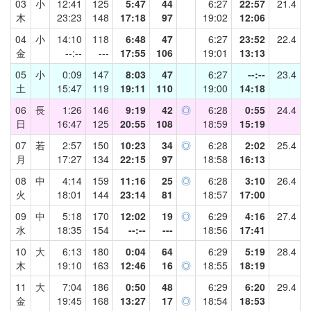
03
小
12:41
125
5:47
44
6:27
22:57
21.4
木
23:23
148
17:18
97
19:02
12:06
04
小
14:10
118
6:48
47
6:27
23:52
22.4
金
--:--
---
17:55
106
19:01
13:13
05
小
0:09
147
8:03
47
6:27
--:--
23.4
土
15:47
119
19:11
110
19:00
14:18
06
長
1:26
146
9:19
42
◎
6:28
0:55
24.4
日
16:47
125
20:55
108
18:59
15:19
07
若
2:57
150
10:23
34
◎
6:28
2:02
25.4
月
17:27
134
22:15
97
18:58
16:13
08
中
4:14
159
11:16
25
◎
6:28
3:10
26.4
火
18:01
144
23:14
81
18:57
17:00
09
中
5:18
170
12:02
19
◎
6:29
4:16
27.4
水
18:35
154
--:--
---
18:56
17:41
10
大
6:13
180
0:04
64
6:29
5:19
28.4
木
19:10
163
12:46
16
◎
18:55
18:19
11
大
7:04
186
0:50
48
6:29
6:20
29.4
金
19:45
168
13:27
17
◎
18:54
18:53