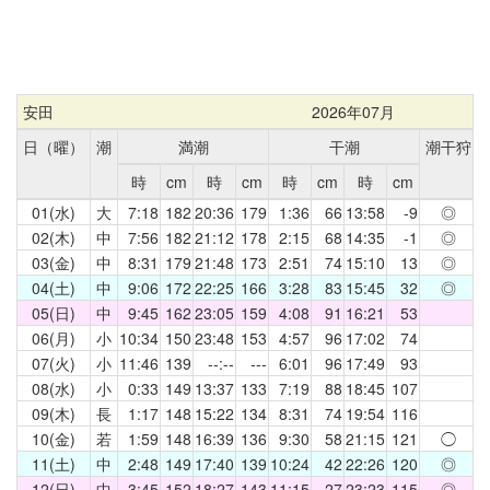
安田
2026年07月
日（曜）
潮
満潮
干潮
潮干狩
時
cm
時
cm
時
cm
時
cm
01(水)
大
7:18
182
20:36
179
1:36
66
13:58
-9
◎
02(木)
中
7:56
182
21:12
178
2:15
68
14:35
-1
◎
03(金)
中
8:31
179
21:48
173
2:51
74
15:10
13
◎
04(土)
中
9:06
172
22:25
166
3:28
83
15:45
32
◎
05(日)
中
9:45
162
23:05
159
4:08
91
16:21
53
06(月)
小
10:34
150
23:48
153
4:57
96
17:02
74
07(火)
小
11:46
139
--:--
---
6:01
96
17:49
93
08(水)
小
0:33
149
13:37
133
7:19
88
18:45
107
09(木)
長
1:17
148
15:22
134
8:31
74
19:54
116
10(金)
若
1:59
148
16:39
136
9:30
58
21:15
121
◯
11(土)
中
2:48
149
17:40
139
10:24
42
22:26
120
◎
12(日)
中
3:45
152
18:27
143
11:15
27
23:23
115
◎