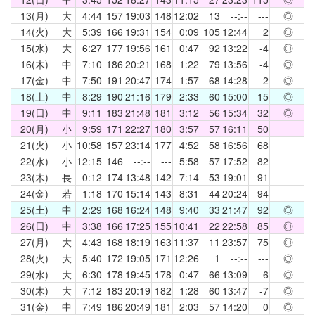
13(月)
大
4:44
157
19:03
148
12:02
13
--:--
---
◎
14(火)
大
5:39
166
19:31
154
0:09
105
12:44
2
◎
15(水)
大
6:27
177
19:56
161
0:47
92
13:22
-4
◎
16(木)
中
7:10
186
20:21
168
1:22
79
13:56
-4
◎
17(金)
中
7:50
191
20:47
174
1:57
68
14:28
2
◎
18(土)
中
8:29
190
21:16
179
2:33
60
15:00
15
◎
19(日)
中
9:11
183
21:48
181
3:12
56
15:34
32
◎
20(月)
小
9:59
171
22:27
180
3:57
57
16:11
50
21(火)
小
10:58
157
23:14
177
4:52
58
16:56
68
22(水)
小
12:15
146
--:--
---
5:58
57
17:52
82
23(木)
長
0:12
174
13:48
142
7:14
53
19:01
91
24(金)
若
1:18
170
15:14
143
8:31
44
20:24
94
25(土)
中
2:29
168
16:24
148
9:40
33
21:47
92
◎
26(日)
中
3:38
166
17:25
155
10:41
22
22:58
85
◎
27(月)
大
4:43
168
18:19
163
11:37
11
23:57
75
◎
28(火)
大
5:40
172
19:05
171
12:26
1
--:--
---
◎
29(水)
大
6:30
178
19:45
178
0:47
66
13:09
-6
◎
30(木)
大
7:12
183
20:19
182
1:28
60
13:47
-7
◎
31(金)
中
7:49
186
20:49
181
2:03
57
14:20
0
◎