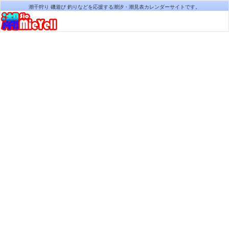
潮干狩り 磯遊び 釣りなどを応援する潮汐・潮見表カレンダーサイトです。