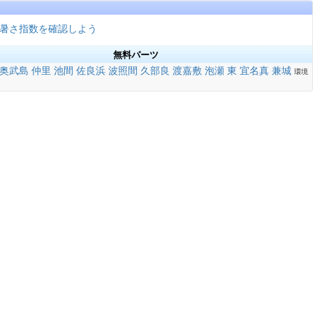
暑さ指数を確認しよう
無料パーツ
奥武島
仲里
池間
佐良浜
波照間
久部良
渡嘉敷
泡瀬
東
宜名真
兼城
環境