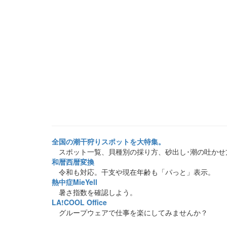
全国の潮干狩りスポットを大特集。
スポット一覧、貝種別の採り方、砂出し･潮の吐かせ
和暦西暦変換
令和も対応。干支や現在年齢も「パっと」表示。
熱中症MieYell
暑さ指数を確認しよう。
LA!COOL Office
グループウェアで仕事を楽にしてみませんか？