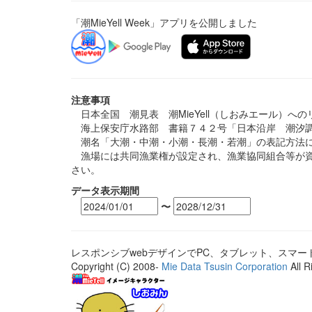
「潮MieYell Week」アプリを公開しました
注意事項
日本全国 潮見表 潮MieYell（しおみエール）へ
海上保安庁水路部 書籍７４２号「日本沿岸 潮汐調
潮名「大潮・中潮・小潮・長潮・若潮」の表記方法に
漁場には共同漁業権が設定され、漁業協同組合等が資
さい。
データ表示期間
〜
レスポンシブwebデザインでPC、タブレット、スマ
Copyright (C) 2008-
Mie Data Tsusin Corporation
All R