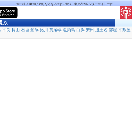
潮干狩り 磯遊び 釣りなどを応援する潮汐・潮見表カレンダーサイトです。
選ぶ
島
平良
長山
石垣
船浮
比川
黄尾嶼
魚釣島
白浜
安田
辺土名
都屋
平敷屋