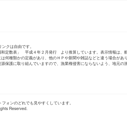
のリンクは自由です。
和定数表」 平成４年２月発行 より推算しています。表示情報は、
は何種類かの定義があり、他のＨＰや新聞や雑誌などと違う場合があ
源保護に取り組んでいますので、漁業権侵害にならないよう、地元の漁
ートフォンのどれでも見やすくしています。
ights Reserved.