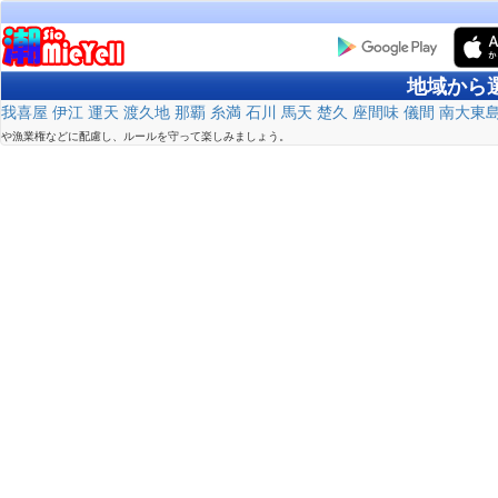
地域から
我喜屋
伊江
運天
渡久地
那覇
糸満
石川
馬天
楚久
座間味
儀間
南大東
や漁業権などに配慮し、ルールを守って楽しみましょう。