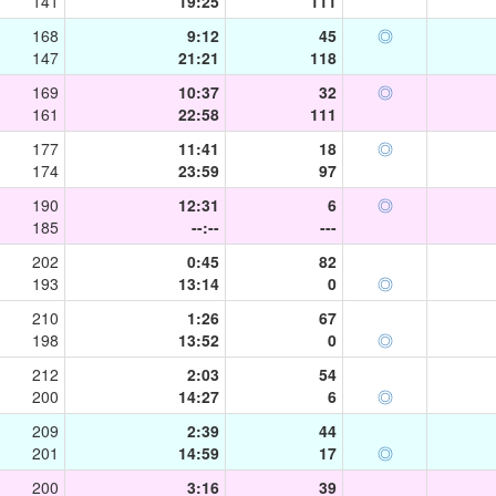
141
19:25
111
168
9:12
45
◎
147
21:21
118
169
10:37
32
◎
161
22:58
111
177
11:41
18
◎
174
23:59
97
190
12:31
6
◎
185
--:--
---
202
0:45
82
193
13:14
0
◎
210
1:26
67
198
13:52
0
◎
212
2:03
54
200
14:27
6
◎
209
2:39
44
201
14:59
17
◎
200
3:16
39