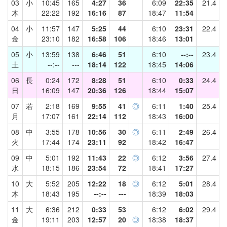
03
小
10:45
165
4:27
36
6:09
22:35
21.4
木
22:22
192
16:16
87
18:47
11:54
04
小
11:57
147
5:25
44
6:10
23:31
22.4
金
23:10
182
16:58
106
18:46
13:01
05
小
13:59
138
6:46
51
6:10
--:--
23.4
土
--:--
---
18:14
122
18:45
14:06
06
長
0:24
172
8:28
51
6:10
0:33
24.4
日
16:09
147
20:36
126
18:44
15:07
07
若
2:18
169
9:55
41
◎
6:11
1:40
25.4
月
17:07
161
22:14
112
18:43
16:00
08
中
3:55
178
10:56
30
◎
6:11
2:49
26.4
火
17:44
174
23:11
92
18:42
16:47
09
中
5:01
192
11:43
22
◎
6:12
3:56
27.4
水
18:15
186
23:54
72
18:41
17:27
10
大
5:52
205
12:22
18
◎
6:12
5:01
28.4
木
18:43
195
--:--
---
18:39
18:03
11
大
6:36
212
0:33
53
6:12
6:02
29.4
金
19:11
203
12:57
20
◎
18:38
18:37