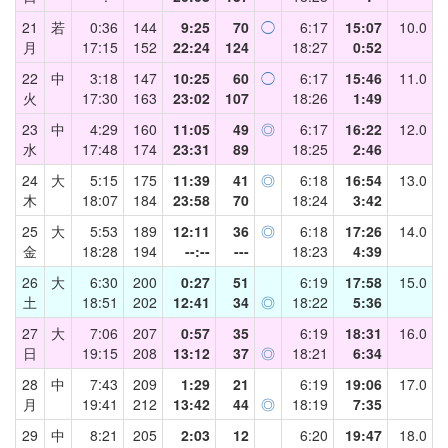
21
若
0:36
144
9:25
70
◯
6:17
15:07
10.0
月
17:15
152
22:24
124
18:27
0:52
22
中
3:18
147
10:25
60
◯
6:17
15:46
11.0
火
17:30
163
23:02
107
18:26
1:49
23
中
4:29
160
11:05
49
◎
6:17
16:22
12.0
水
17:48
174
23:31
89
18:25
2:46
24
大
5:15
175
11:39
41
◎
6:18
16:54
13.0
木
18:07
184
23:58
70
18:24
3:42
25
大
5:53
189
12:11
36
◎
6:18
17:26
14.0
金
18:28
194
--:--
---
18:23
4:39
26
大
6:30
200
0:27
51
6:19
17:58
15.0
土
18:51
202
12:41
34
◎
18:22
5:36
27
大
7:06
207
0:57
35
6:19
18:31
16.0
日
19:15
208
13:12
37
◎
18:21
6:34
28
中
7:43
209
1:29
21
6:19
19:06
17.0
月
19:41
212
13:42
44
◎
18:19
7:35
29
中
8:21
205
2:03
12
6:20
19:47
18.0