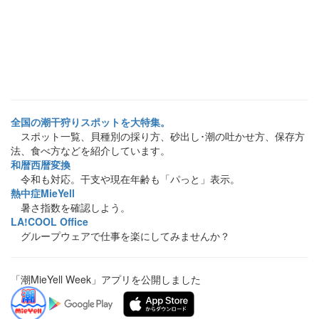
全国の潮干狩りスポットを大特集。
スポット一覧、貝種別の採り方、砂出し･潮の吐かせ方、保存方
法、食べ方などを紹介しています。
和暦西暦変換
令和も対応。干支や現在年齢も「パっと」表示。
熱中症MieYell
暑さ指数を確認しよう。
LA!COOL Office
グループウェアで仕事を楽にしてみませんか？
「潮MieYell Week」アプリを公開しました