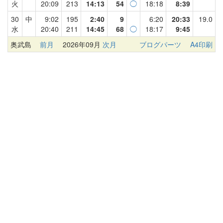
火
20:09
213
14:13
54
◯
18:18
8:39
30
中
9:02
195
2:40
9
6:20
20:33
19.0
水
20:40
211
14:45
68
◯
18:17
9:45
奥武島
前月
2026年09月
次月
ブログパーツ
A4印刷