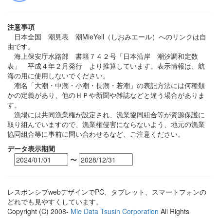
注意事項
日本全国 潮見表 潮MieYell（しおみエール）へのリンクは自
由です。
海上保安庁水路部 書籍７４２号「日本沿岸 潮汐調和定数
表」 平成４年２月発行 より推算しています。表示情報は、航
海の用に使用しないでください。
潮名「大潮・中潮・小潮・長潮・若潮」の表記方法には何種類
かの定義があり、他のＨＰや新聞や雑誌などと違う場合がありま
す。
漁場には共同漁業権が設定され、漁業協同組合等が資源保護に
取り組んでいますので、漁業権侵害にならないよう、地元の漁業
協同組合等に事前に問い合わせるなど、ご注意ください。
データ表示期間
〜
レスポンシブwebデザインでPC、タブレット、スマートフォンの
どれでも見やすくしています。
Copyright (C) 2008-
Mie Data Tsusin Corporation
All Rights