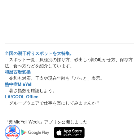
全国の潮干狩りスポットを大特集。
スポット一覧、貝種別の採り方、砂出し･潮の吐かせ方、保存方
法、食べ方などを紹介しています。
和暦西暦変換
令和も対応。干支や現在年齢も「パっと」表示。
熱中症MieYell
暑さ指数を確認しよう。
LA!COOL Office
グループウェアで仕事を楽にしてみませんか？
「潮MieYell Week」アプリを公開しました