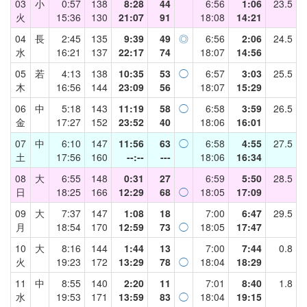
03
小
0:57
138
8:28
44
6:56
1:06
23.5
火
15:36
130
21:07
91
18:08
14:21
04
長
2:45
135
9:39
49
◎
6:56
2:06
24.5
水
16:21
137
22:17
74
18:07
14:56
05
若
4:13
138
10:35
53
◯
6:57
3:03
25.5
木
16:56
144
23:09
56
18:07
15:29
06
中
5:18
143
11:19
58
◯
6:58
3:59
26.5
金
17:27
152
23:52
40
18:06
16:01
07
中
6:10
147
11:56
63
◯
6:58
4:55
27.5
土
17:56
160
--:--
---
18:06
16:34
08
大
6:55
148
0:31
27
6:59
5:50
28.5
日
18:25
166
12:29
68
◯
18:05
17:09
09
大
7:37
147
1:08
18
7:00
6:47
29.5
月
18:54
170
12:59
73
◯
18:05
17:47
10
大
8:16
144
1:44
13
7:00
7:44
0.8
火
19:23
172
13:29
78
◯
18:04
18:29
11
中
8:55
140
2:20
11
7:01
8:40
1.8
水
19:53
171
13:59
83
◯
18:04
19:15