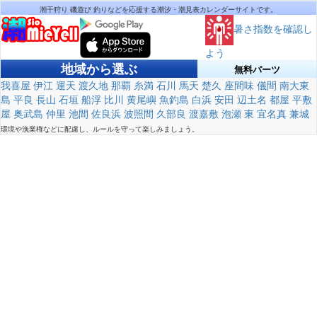
潮干狩り 磯遊び 釣りなどを応援する潮汐・潮見表カレンダーサイトです。
暑さ指数を確認し
よう
地域から選ぶ
無料パーツ
我喜屋
伊江
運天
渡久地
那覇
糸満
石川
馬天
楚久
座間味
儀間
南大東
島
平良
長山
石垣
船浮
比川
黄尾嶼
魚釣島
白浜
安田
辺土名
都屋
平敷
屋
奥武島
仲里
池間
佐良浜
波照間
久部良
渡嘉敷
泡瀬
東
宜名真
兼城
環境や漁業権などに配慮し、ルールを守って楽しみましょう。