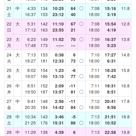
21
中
4:33
134
10:25
64
◯
7:08
15:16
11.8
土
16:37
153
23:12
40
18:00
3:19
22
大
5:31
142
11:10
67
◯
7:08
15:54
12.8
日
17:12
163
23:55
21
18:00
4:19
23
大
6:23
149
11:52
70
◯
7:09
16:37
13.8
月
17:48
173
--:--
---
18:00
5:23
24
大
7:13
153
0:38
6
7:10
17:27
14.8
火
18:27
181
12:33
73
◯
18:00
6:31
25
大
8:02
154
1:23
-6
7:11
18:25
15.8
水
19:07
186
13:15
77
◯
18:00
7:42
26
中
8:51
152
2:09
-11
7:11
19:31
16.8
木
19:50
187
13:57
81
◯
18:00
8:51
27
中
9:41
148
2:56
-11
7:12
20:41
17.8
金
20:35
184
14:42
84
◯
18:00
9:56
28
中
10:34
143
3:46
-5
7:13
21:51
18.8
土
21:25
176
15:31
88
◯
18:00
10:52
29
中
11:29
138
4:39
6
7:13
22:58
19.8