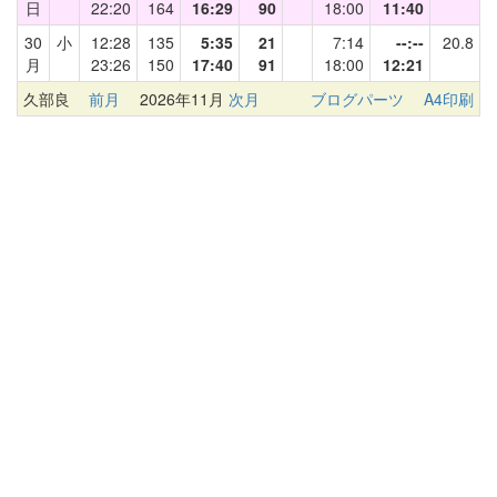
日
22:20
164
16:29
90
18:00
11:40
30
小
12:28
135
5:35
21
7:14
--:--
20.8
月
23:26
150
17:40
91
18:00
12:21
久部良
前月
2026年11月
次月
ブログパーツ
A4印刷