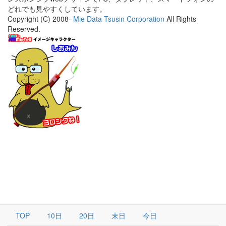
どれでも見やすくしています。
Copyright (C) 2008-
Mie Data Tsusin Corporation
All Rights
Reserved.
TOP
10日
20日
末日
今日