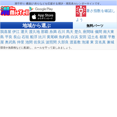
潮干狩り 磯遊び 釣りなどを応援する潮汐・潮見表カレンダーサイトです。
暑さ指数を確認し
よう
地域から選ぶ
無料パーツ
我喜屋
伊江
運天
渡久地
那覇
糸満
石川
馬天
楚久
座間味
儀間
南大東
島
平良
長山
石垣
船浮
比川
黄尾嶼
魚釣島
白浜
安田
辺土名
都屋
平敷
屋
奥武島
仲里
池間
佐良浜
波照間
久部良
渡嘉敷
泡瀬
東
宜名真
兼城
環境や漁業権などに配慮し、ルールを守って楽しみましょう。