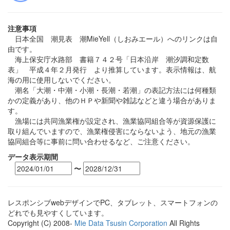
注意事項
日本全国 潮見表 潮MieYell（しおみエール）へのリンクは自
由です。
海上保安庁水路部 書籍７４２号「日本沿岸 潮汐調和定数
表」 平成４年２月発行 より推算しています。表示情報は、航
海の用に使用しないでください。
潮名「大潮・中潮・小潮・長潮・若潮」の表記方法には何種類
かの定義があり、他のＨＰや新聞や雑誌などと違う場合がありま
す。
漁場には共同漁業権が設定され、漁業協同組合等が資源保護に
取り組んでいますので、漁業権侵害にならないよう、地元の漁業
協同組合等に事前に問い合わせるなど、ご注意ください。
データ表示期間
〜
レスポンシブwebデザインでPC、タブレット、スマートフォンの
どれでも見やすくしています。
Copyright (C) 2008-
Mie Data Tsusin Corporation
All Rights