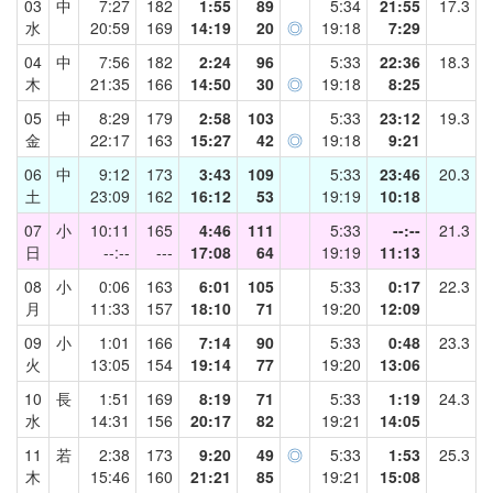
03
中
7:27
182
1:55
89
5:34
21:55
17.3
水
20:59
169
14:19
20
◎
19:18
7:29
04
中
7:56
182
2:24
96
5:33
22:36
18.3
木
21:35
166
14:50
30
◎
19:18
8:25
05
中
8:29
179
2:58
103
5:33
23:12
19.3
金
22:17
163
15:27
42
◎
19:18
9:21
06
中
9:12
173
3:43
109
5:33
23:46
20.3
土
23:09
162
16:12
53
19:19
10:18
07
小
10:11
165
4:46
111
5:33
--:--
21.3
日
--:--
---
17:08
64
19:19
11:13
08
小
0:06
163
6:01
105
5:33
0:17
22.3
月
11:33
157
18:10
71
19:20
12:09
09
小
1:01
166
7:14
90
5:33
0:48
23.3
火
13:05
154
19:14
77
19:20
13:06
10
長
1:51
169
8:19
71
5:33
1:19
24.3
水
14:31
156
20:17
82
19:21
14:05
11
若
2:38
173
9:20
49
◎
5:33
1:53
25.3
木
15:46
160
21:21
85
19:21
15:08