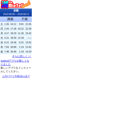
那覇
2026/08/08～2026/08/14
満潮
干潮
土
1:26
16:12
9:01
21:05
日
2:56
17:28
10:22
22:39
月
4:17
18:19
11:26
23:42
火
5:21
18:59
12:18
--:--
水
6:15
19:36
0:31
13:02
木
7:03
20:09
1:14
13:42
金
7:48
20:40
1:54
14:19
さらに詳しく >>
Androidアプリが新しくな
りました
新しいアプリをインストー
ルしてください。
このパーツを貼るには？