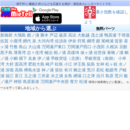
潮干狩り 磯遊び 釣りなどを応援する潮汐・潮見表カレンダーサイトです。
暑さ指数を確認し
よう
地域から選ぶ
無料パーツ
新御厨
大飛島
郷ノ浦
勝本
芦辺
厳原
高浜
大船越
茂土浦
鴨居瀬
千尋藻
佐賀
小鹿湾
網代
泉
大河内湾
佐須奈
伊奈
狩尾
綱湾
廻
尾崎浦
箕形
昼
ヶ浦
竹敷
島山
大山浦
万関瀬戸東口
万関瀬戸西口
小茂田
久根浜
豆酘
黒子島
薄香湾
志々伎湾
楠泊
相ノ浦
高後埼
俵ヶ浦
佐世保
巣喰ノ浦
鯛
ノ浦
小鯛
畑下
名倉
伊ノ浦
早岐突堤（北側）
早岐突堤（南側）
小串
湾
大村
面高湾
肥前大島
崎戸
松島
小江
伊王島
鼠島
女神
松ヶ枝
水ノ
浦
深堀
高島
樺島水道
神ノ浦
笛吹
有川
鯛之浦
荒川
若松
船廻湾
戸岐
浦
福江
富江
玉之浦
三井楽
水之浦
女島
網場
口之津
須川
島原
荒川
飯
ノ瀬戸
神部
島原新港
万関瀬戸中央部
青方
松浦
環境や漁業権などに配慮し、ル
ールを守って楽しみましょう。