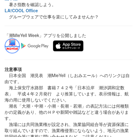
暑さ指数を確認しよう。
LA!COOL Office
グループウェアで仕事を楽にしてみませんか？
「潮MieYell Week」アプリを公開しました
注意事項
日本全国 潮見表 潮MieYell（しおみエール）へのリンクは自
由です。
海上保安庁水路部 書籍７４２号「日本沿岸 潮汐調和定数
表」 平成４年２月発行 より推算しています。表示情報は、航
海の用に使用しないでください。
潮名「大潮・中潮・小潮・長潮・若潮」の表記方法には何種類
かの定義があり、他のＨＰや新聞や雑誌などと違う場合がありま
す。
漁場には共同漁業権が設定され、漁業協同組合等が資源保護に
取り組んでいますので、漁業権侵害にならないよう、地元の漁業
協同組合等に事前に問い合わせるなど、ご注意ください。