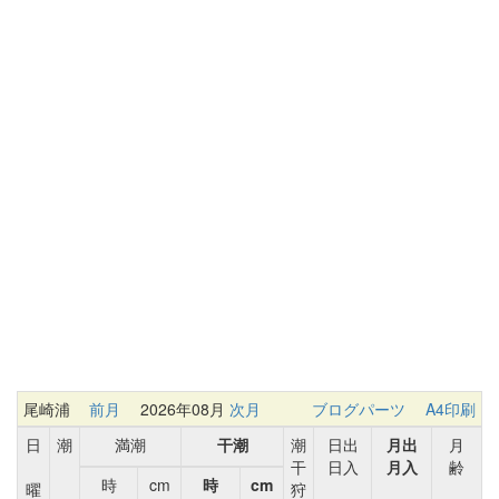
尾崎浦
前月
2026年08月
次月
ブログパーツ
A4印刷
日
潮
満潮
干潮
潮
日出
月出
月
干
日入
月入
齢
時
cm
時
cm
曜
狩