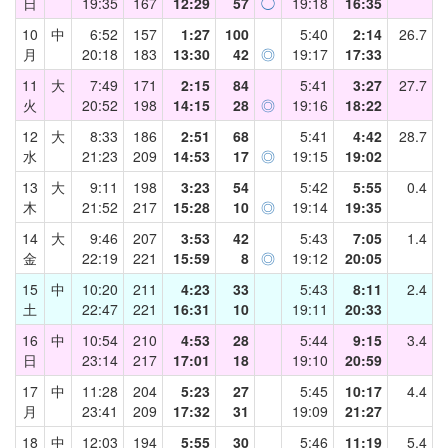
日
19:35
167
12:29
57
◯
19:18
16:35
10
中
6:52
157
1:27
100
5:40
2:14
26.7
月
20:18
183
13:30
42
◎
19:17
17:33
11
大
7:49
171
2:15
84
5:41
3:27
27.7
火
20:52
198
14:15
28
◎
19:16
18:22
12
大
8:33
186
2:51
68
5:41
4:42
28.7
水
21:23
209
14:53
17
◎
19:15
19:02
13
大
9:11
198
3:23
54
5:42
5:55
0.4
木
21:52
217
15:28
10
◎
19:14
19:35
14
大
9:46
207
3:53
42
5:43
7:05
1.4
金
22:19
221
15:59
8
◎
19:12
20:05
15
中
10:20
211
4:23
33
5:43
8:11
2.4
土
22:47
221
16:31
10
19:11
20:33
16
中
10:54
210
4:53
28
5:44
9:15
3.4
日
23:14
217
17:01
18
19:10
20:59
17
中
11:28
204
5:23
27
5:45
10:17
4.4
月
23:41
209
17:32
31
19:09
21:27
18
中
12:03
194
5:55
30
5:46
11:19
5.4